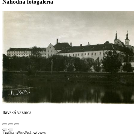
Náhodná fotogaléria
Ilavská väznica
Ďalšie užitočné odkazy