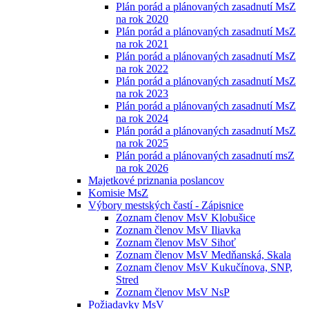
Plán porád a plánovaných zasadnutí MsZ
na rok 2020
Plán porád a plánovaných zasadnutí MsZ
na rok 2021
Plán porád a plánovaných zasadnutí MsZ
na rok 2022
Plán porád a plánovaných zasadnutí MsZ
na rok 2023
Plán porád a plánovaných zasadnutí MsZ
na rok 2024
Plán porád a plánovaných zasadnutí MsZ
na rok 2025
Plán porád a plánovaných zasadnutí msZ
na rok 2026
Majetkové priznania poslancov
Komisie MsZ
Výbory mestských častí - Zápisnice
Zoznam členov MsV Klobušice
Zoznam členov MsV Iliavka
Zoznam členov MsV Sihoť
Zoznam členov MsV Medňanská, Skala
Zoznam členov MsV Kukučínova, SNP,
Stred
Zoznam členov MsV NsP
Požiadavky MsV