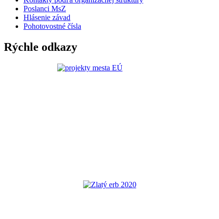
Poslanci MsZ
Hlásenie závad
Pohotovostné čísla
Rýchle odkazy