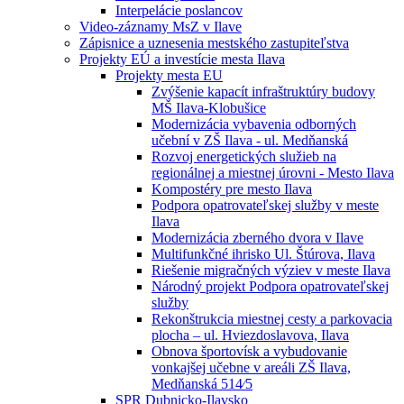
Interpelácie poslancov
Video-záznamy MsZ v Ilave
Zápisnice a uznesenia mestského zastupiteľstva
Projekty EÚ a investície mesta Ilava
Projekty mesta EU
Zvýšenie kapacít infraštruktúry budovy
MŠ Ilava-Klobušice
Modernizácia vybavenia odborných
učební v ZŠ Ilava - ul. Medňanská
Rozvoj energetických služieb na
regionálnej a miestnej úrovni - Mesto Ilava
Kompostéry pre mesto Ilava
Podpora opatrovateľskej služby v meste
Ilava
Modernizácia zberného dvora v Ilave
Multifunkčné ihrisko Ul. Štúrova, Ilava
Riešenie migračných výziev v meste Ilava
Národný projekt Podpora opatrovateľskej
služby
Rekonštrukcia miestnej cesty a parkovacia
plocha – ul. Hviezdoslavova, Ilava
Obnova športovísk a vybudovanie
vonkajšej učebne v areáli ZŠ Ilava,
Medňanská 514⁄5
SPR Dubnicko-Ilavsko