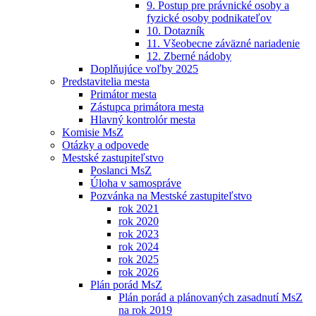
9. Postup pre právnické osoby a
fyzické osoby podnikateľov
10. Dotazník
11. Všeobecne záväzné nariadenie
12. Zberné nádoby
Doplňujúce voľby 2025
Predstavitelia mesta
Primátor mesta
Zástupca primátora mesta
Hlavný kontrolór mesta
Komisie MsZ
Otázky a odpovede
Mestské zastupiteľstvo
Poslanci MsZ
Úloha v samospráve
Pozvánka na Mestské zastupiteľstvo
rok 2021
rok 2020
rok 2023
rok 2024
rok 2025
rok 2026
Plán porád MsZ
Plán porád a plánovaných zasadnutí MsZ
na rok 2019