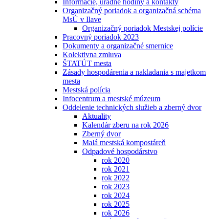
Informácie, úradné hodiny a kontakty
Organizačný poriadok a organizačná schéma
MsÚ v Ilave
Organizačný poriadok Mestskej polície
Pracovný poriadok 2023
Dokumenty a organizačné smernice
Kolektivna zmluva
ŠTATÚT mesta
Zásady hospodárenia a nakladania s majetkom
mesta
Mestská polícia
Infocentrum a mestské múzeum
Oddelenie technických služieb a zberný dvor
Aktuality
Kalendár zberu na rok 2026
Zberný dvor
Malá mestská kompostáreň
Odpadové hospodárstvo
rok 2020
rok 2021
rok 2022
rok 2023
rok 2024
rok 2025
rok 2026