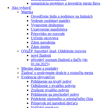
sumarizácia projektov a investície mesta Ilava
Ako vybaviť
Matrika
Osvedčenie listín a podpisov na listinách
Vedenie osobitnej matriky
Vystavenie druhopisu
Uzatvorenie manželstva
Priezvisko po rozvode
Určenie otcovstva
Zápis narodenia
Zápis úmrtia
OVaŽP, Stavebný úrad, Oddelenie rozvoja
nové žiadosti
pôvodný zoznam žiadostí a tlačív (do
01.04.2025)
Miestne dane a poplatky
Žiadosť o poskytnutie dotácie z rozpočtu mesta
Evidencia obyvateľov
Prihlásenie na trvalý pobyt
Odhlásenie z trvalého pobytu
Zrušenie trvalého pobytu
Prihlásenie na prechodný pobyt
Pridelenie súpisného a orientačného čísla
Príspevok pri narodení dieťaťa
Voličské preukazy