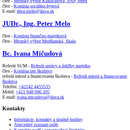
člen -
Mestský výbor Kukučínova, SNP, Stred
člen -
Komisia sociálno-bytová
E-mail:
tibor.melis@ilava.sk
JUDr., Ing. Peter Melo
člen -
Komisia finančno-majetková
člen -
Mestský výbor Medňanská, Skala
Bc. Ivana Mičudová
Referát SUM -
Referát správy a údržby majetku
člen -
Komisia pre školstvo
referát miezd a financovania školstva -
Referát miezd a financovanie
školstva
Telefón:
+42142 4455535
Mobil:
+421 948 696 205
E-mail:
ivana.micudova@ilava.sk
Kontakty
Informácie, kontakty a úradné hodiny
Abecedný zoznam osôb
Kontakty podľa organizačnej štruktúry