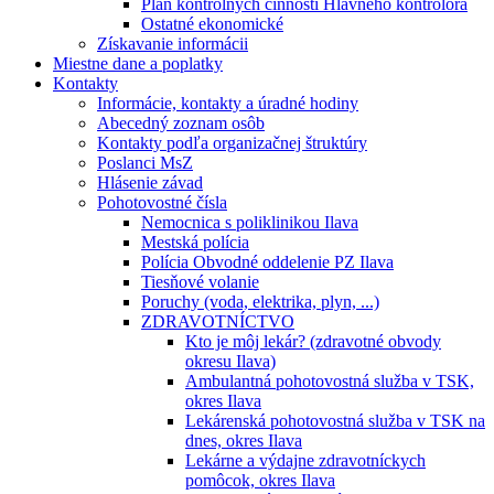
Plán kontrolných činností Hlavného kontrolóra
Ostatné ekonomické
Získavanie informácii
Miestne dane a poplatky
Kontakty
Informácie, kontakty a úradné hodiny
Abecedný zoznam osôb
Kontakty podľa organizačnej štruktúry
Poslanci MsZ
Hlásenie závad
Pohotovostné čísla
Nemocnica s poliklinikou Ilava
Mestská polícia
Polícia Obvodné oddelenie PZ Ilava
Tiesňové volanie
Poruchy (voda, elektrika, plyn, ...)
ZDRAVOTNÍCTVO
Kto je môj lekár? (zdravotné obvody
okresu Ilava)
Ambulantná pohotovostná služba v TSK,
okres Ilava
Lekárenská pohotovostná služba v TSK na
dnes, okres Ilava
Lekárne a výdajne zdravotníckych
pomôcok, okres Ilava