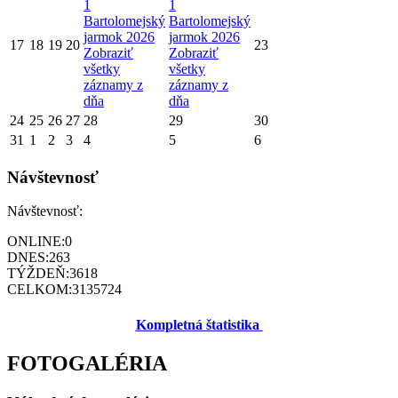
1
1
Bartolomejský
Bartolomejský
jarmok 2026
jarmok 2026
17
18
19
20
23
Zobraziť
Zobraziť
všetky
všetky
záznamy z
záznamy z
dňa
dňa
24
25
26
27
28
29
30
31
1
2
3
4
5
6
Návštevnosť
Návštevnosť:
ONLINE:
0
DNES:
263
TÝŽDEŇ:
3618
CELKOM:
3135724
Kompletná štatistika
FOTOGALÉRIA