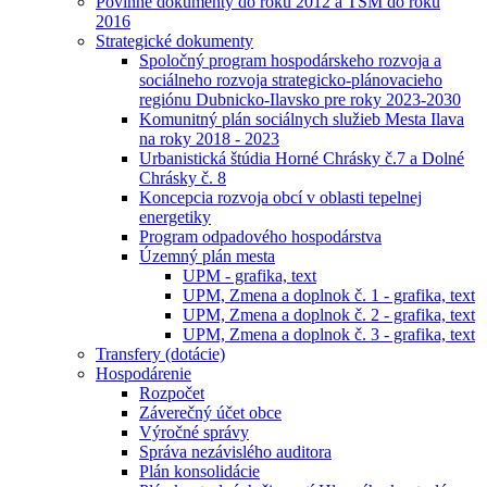
Povinné dokumenty do roku 2012 a TSM do roku
2016
Strategické dokumenty
Spoločný program hospodárskeho rozvoja a
sociálneho rozvoja strategicko-plánovacieho
regiónu Dubnicko-Ilavsko pre roky 2023-2030
Komunitný plán sociálnych služieb Mesta Ilava
na roky 2018 - 2023
Urbanistická štúdia Horné Chrásky č.7 a Dolné
Chrásky č. 8
Koncepcia rozvoja obcí v oblasti tepelnej
energetiky
Program odpadového hospodárstva
Územný plán mesta
UPM - grafika, text
UPM, Zmena a doplnok č. 1 - grafika, text
UPM, Zmena a doplnok č. 2 - grafika, text
UPM, Zmena a doplnok č. 3 - grafika, text
Transfery (dotácie)
Hospodárenie
Rozpočet
Záverečný účet obce
Výročné správy
Správa nezávislého auditora
Plán konsolidácie