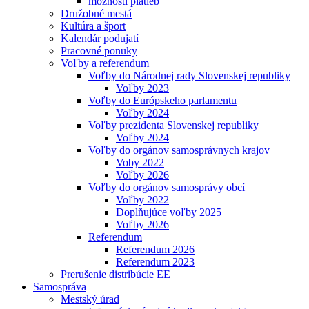
možnosti platieb
Družobné mestá
Kultúra a šport
Kalendár podujatí
Pracovné ponuky
Voľby a referendum
Voľby do Národnej rady Slovenskej republiky
Voľby 2023
Voľby do Európskeho parlamentu
Voľby 2024
Voľby prezidenta Slovenskej republiky
Voľby 2024
Voľby do orgánov samosprávnych krajov
Voby 2022
Voľby 2026
Voľby do orgánov samosprávy obcí
Voľby 2022
Doplňujúce voľby 2025
Voľby 2026
Referendum
Referendum 2026
Referendum 2023
Prerušenie distribúcie EE
Samospráva
Mestský úrad