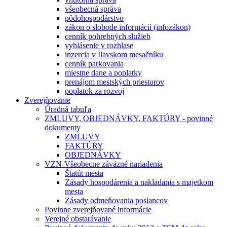
všeobecná správa
pôdohospodárstvo
zákon o slobode informácií (infozákon)
cenník pohrebných služieb
vyhlásenie v rozhlase
inzercia v Ilavskom mesačníku
cenník parkovania
miestne dane a poplatky
prenájom mestských priestorov
poplatok za rozvoj
Zverejňovanie
Úradná tabuľa
ZMLUVY, OBJEDNÁVKY, FAKTÚRY - povinné
dokumenty
ZMLUVY
FAKTÚRY
OBJEDNÁVKY
VZN-Všeobecne záväzné nariadenia
Štatút mesta
Zásady hospodárenia a nakladania s majetkom
mesta
Zásady odmeňovania poslancov
Povinne zverejňované informácie
Verejné obstarávanie