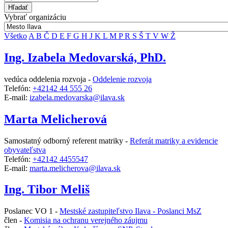
Hľadať
Vybrať organizáciu
Všetko
A
B
Č
D
E
F
G
H
J
K
L
M
P
R
S
Š
T
V
W
Ž
Ing. Izabela Medovarská, PhD.
vedúca oddelenia rozvoja -
Oddelenie rozvoja
Telefón:
+42142 44 555 26
E-mail:
izabela.medovarska@ilava.sk
Marta Melicherová
Samostatný odborný referent matriky -
Referát matriky a evidencie
obyvateľstva
Telefón:
+42142 4455547
E-mail:
marta.melicherova@ilava.sk
Ing. Tibor Meliš
Poslanec VO 1 -
Mestské zastupiteľstvo Ilava - Poslanci MsZ
člen -
Komisia na ochranu verejného záujmu