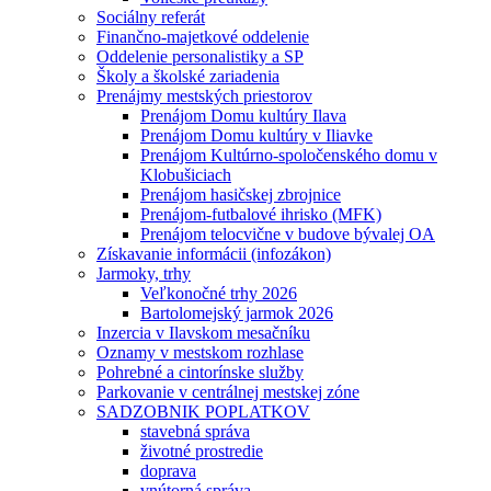
Sociálny referát
Finančno-majetkové oddelenie
Oddelenie personalistiky a SP
Školy a školské zariadenia
Prenájmy mestských priestorov
Prenájom Domu kultúry Ilava
Prenájom Domu kultúry v Iliavke
Prenájom Kultúrno-spoločenského domu v
Klobušiciach
Prenájom hasičskej zbrojnice
Prenájom-futbalové ihrisko (MFK)
Prenájom telocvične v budove bývalej OA
Získavanie informácii (infozákon)
Jarmoky, trhy
Veľkonočné trhy 2026
Bartolomejský jarmok 2026
Inzercia v Ilavskom mesačníku
Oznamy v mestskom rozhlase
Pohrebné a cintorínske služby
Parkovanie v centrálnej mestskej zóne
SADZOBNIK POPLATKOV
stavebná správa
životné prostredie
doprava
vnútorná správa