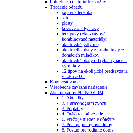
Pohrebné a cintorínske služby
Triedenie odpadu
papier a lepenka
sklo
plasty
kovové obaly, kovy
tetrapaky (viacvrstvové
kombinované materiály)
ako triediť jedlý olej
ako triediť obaly z produktov pre
domácich miláčikov
ako triediť obaly od rýb a rybacích
výrobkov
12 tipov na ekoligické predsavzatia
v roku 2025
Kompostovanie
Všeobecne záväzné nariadenie
Zber odpadov PO NOVOM
1. Aktuality
2. Harmonogram zvozu
3. Poplatky
4. Otázky a odpovede
6. Prečo je triedenie dôležité
7. Postup pre bytové domy
8. Postup pre rodinné domy