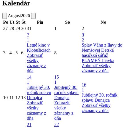
Kalendár
August
2026
Po
Ut
St
Št
Pia
So
Ne
27
28
29
30
31
1
2
7
9
1
2
Letné kino v
Splav Váhu z Ilavy do
Klobušiciach
Nemšovej
Detská
3
4
5
6
8
Zobraziť
hasičská súťaž
všetky
PLAMEŇ Iliavka
záznamy z
Zobraziť všetky
dňa
záznamy z dňa
14
15
1
1
16
Jubilejný 30.
Jubilejný 30.
1
ročník splavu
ročník splavu
Jubilejný 30. ročník
10
11
12
13
Dunajca
Dunajca
splavu Dunajca
Zobraziť
Zobraziť
Zobraziť všetky
všetky
všetky
záznamy z dňa
záznamy z
záznamy z
dňa
dňa
21
22