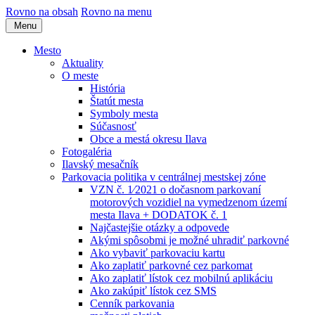
Rovno na obsah
Rovno na menu
Menu
Mesto
Aktuality
O meste
História
Štatút mesta
Symboly mesta
Súčasnosť
Obce a mestá okresu Ilava
Fotogaléria
Ilavský mesačník
Parkovacia politika v centrálnej mestskej zóne
VZN č. 1⁄2021 o dočasnom parkovaní
motorových vozidiel na vymedzenom území
mesta Ilava + DODATOK č. 1
Najčastejšie otázky a odpovede
Akými spôsobmi je možné uhradiť parkovné
Ako vybaviť parkovaciu kartu
Ako zaplatiť parkovné cez parkomat
Ako zaplatiť lístok cez mobilnú aplikáciu
Ako zakúpiť lístok cez SMS
Cenník parkovania