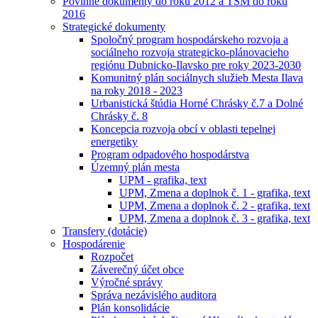
Povinné dokumenty do roku 2012 a TSM do roku
2016
Strategické dokumenty
Spoločný program hospodárskeho rozvoja a
sociálneho rozvoja strategicko-plánovacieho
regiónu Dubnicko-Ilavsko pre roky 2023-2030
Komunitný plán sociálnych služieb Mesta Ilava
na roky 2018 - 2023
Urbanistická štúdia Horné Chrásky č.7 a Dolné
Chrásky č. 8
Koncepcia rozvoja obcí v oblasti tepelnej
energetiky
Program odpadového hospodárstva
Územný plán mesta
UPM - grafika, text
UPM, Zmena a doplnok č. 1 - grafika, text
UPM, Zmena a doplnok č. 2 - grafika, text
UPM, Zmena a doplnok č. 3 - grafika, text
Transfery (dotácie)
Hospodárenie
Rozpočet
Záverečný účet obce
Výročné správy
Správa nezávislého auditora
Plán konsolidácie