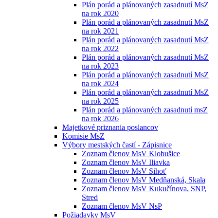
Plán porád a plánovaných zasadnutí MsZ
na rok 2020
Plán porád a plánovaných zasadnutí MsZ
na rok 2021
Plán porád a plánovaných zasadnutí MsZ
na rok 2022
Plán porád a plánovaných zasadnutí MsZ
na rok 2023
Plán porád a plánovaných zasadnutí MsZ
na rok 2024
Plán porád a plánovaných zasadnutí MsZ
na rok 2025
Plán porád a plánovaných zasadnutí msZ
na rok 2026
Majetkové priznania poslancov
Komisie MsZ
Výbory mestských častí - Zápisnice
Zoznam členov MsV Klobušice
Zoznam členov MsV Iliavka
Zoznam členov MsV Sihoť
Zoznam členov MsV Medňanská, Skala
Zoznam členov MsV Kukučínova, SNP,
Stred
Zoznam členov MsV NsP
Požiadavky MsV