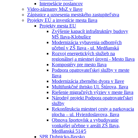
Interpelácie poslancov
Video-záznamy MsZ v Ilave
Zápisnice a uznesenia mestského zastupiteľstva
Projekty EÚ a investície mesta Ilava
Projekty mesta EU
Zvýšenie kapacít infraštruktúry budovy
MŠ Ilava-Klobušice
Modernizácia vybavenia odborných
učební v ZŠ Ilava - ul. Medňanská
Rozvoj energetických služieb na
regionálnej a miestnej úrovni - Mesto Ilava
Kompostéry pre mesto Ilava
Podpora opatrovateľskej služby v meste
Ilava
Modernizácia zberného dvora v Ilave
Multifunkčné ihrisko Ul. Štúrova, Ilava
Riešenie migračných výziev v meste Ilava
Národný projekt Podpora opatrovateľskej
služby
Rekonštrukcia miestnej cesty a parkovacia
plocha – ul. Hviezdoslavova, Ilava
Obnova športovísk a vybudovanie
vonkajšej učebne v areáli ZŠ Ilava,
Medňanská 514⁄5
SPR Dubnicko-Ilavsko