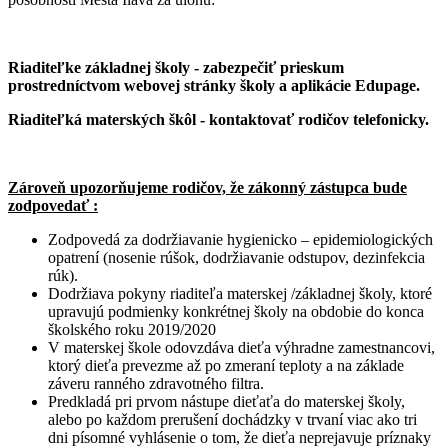
Riaditeľke základnej školy - zabezpečiť prieskum
prostredníctvom webovej stránky školy a aplikácie Edupage.
Riaditeľká materských škôl - kontaktovať rodičov telefonicky.
Zároveň upozorňujeme rodičov, že zákonný zástupca bude
zodpovedať :
Zodpovedá za dodržiavanie hygienicko – epidemiologických
opatrení (nosenie rúšok, dodržiavanie odstupov, dezinfekcia
rúk).
Dodržiava pokyny riaditeľa materskej /základnej školy, ktoré
upravujú podmienky konkrétnej školy na obdobie do konca
školského roku 2019/2020
V materskej škole odovzdáva dieťa výhradne zamestnancovi,
ktorý dieťa prevezme až po zmeraní teploty a na základe
záveru ranného zdravotného filtra.
Predkladá pri prvom nástupe dieťaťa do materskej školy,
alebo po každom prerušení dochádzky v trvaní viac ako tri
dni písomné vyhlásenie o tom, že dieťa neprejavuje príznaky