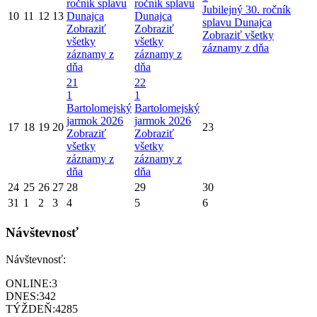
ročník splavu
ročník splavu
Jubilejný 30. ročník
10
11
12
13
Dunajca
Dunajca
splavu Dunajca
Zobraziť
Zobraziť
Zobraziť všetky
všetky
všetky
záznamy z dňa
záznamy z
záznamy z
dňa
dňa
21
22
1
1
Bartolomejský
Bartolomejský
jarmok 2026
jarmok 2026
17
18
19
20
23
Zobraziť
Zobraziť
všetky
všetky
záznamy z
záznamy z
dňa
dňa
24
25
26
27
28
29
30
31
1
2
3
4
5
6
Návštevnosť
Návštevnosť:
ONLINE:
3
DNES:
342
TÝŽDEŇ:
4285