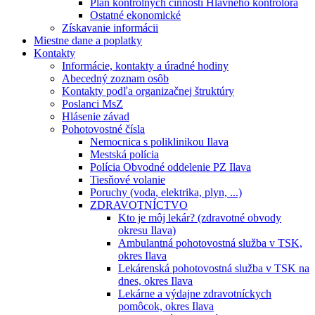
Plán kontrolných činností Hlavného kontrolóra
Ostatné ekonomické
Získavanie informácii
Miestne dane a poplatky
Kontakty
Informácie, kontakty a úradné hodiny
Abecedný zoznam osôb
Kontakty podľa organizačnej štruktúry
Poslanci MsZ
Hlásenie závad
Pohotovostné čísla
Nemocnica s poliklinikou Ilava
Mestská polícia
Polícia Obvodné oddelenie PZ Ilava
Tiesňové volanie
Poruchy (voda, elektrika, plyn, ...)
ZDRAVOTNÍCTVO
Kto je môj lekár? (zdravotné obvody
okresu Ilava)
Ambulantná pohotovostná služba v TSK,
okres Ilava
Lekárenská pohotovostná služba v TSK na
dnes, okres Ilava
Lekárne a výdajne zdravotníckych
pomôcok, okres Ilava