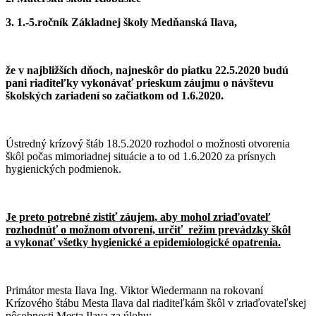
3. 1.-5.ročník Základnej školy Medňanská Ilava,
že v najbližších dňoch, najneskôr do piatku 22.5.2020 budú
pani riaditeľky vykonávať prieskum záujmu o návštevu
školských zariadení so začiatkom od 1.6.2020.
Ústredný krízový štáb 18.5.2020 rozhodol o možnosti otvorenia
škôl počas mimoriadnej situácie a to od 1.6.2020 za prísnych
hygienických podmienok.
Je preto potrebné zistiť záujem, aby mohol zriaďovateľ
rozhodnúť o možnom otvorení, určiť režim prevádzky škôl
a vykonať všetky hygienické a epidemiologické opatrenia.
Primátor mesta Ilava Ing. Viktor Wiedermann na rokovaní
Krízového štábu Mesta Ilava dal riaditeľkám škôl v zriaďovateľskej
pôsobnosti Mesta Ilava za úlohu: