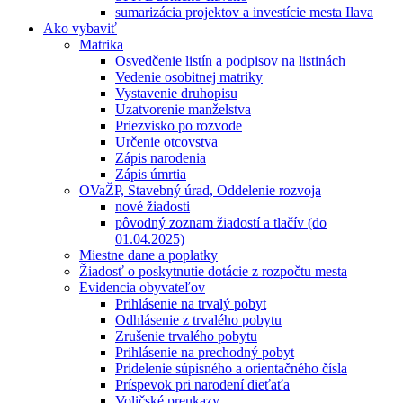
sumarizácia projektov a investície mesta Ilava
Ako vybaviť
Matrika
Osvedčenie listín a podpisov na listinách
Vedenie osobitnej matriky
Vystavenie druhopisu
Uzatvorenie manželstva
Priezvisko po rozvode
Určenie otcovstva
Zápis narodenia
Zápis úmrtia
OVaŽP, Stavebný úrad, Oddelenie rozvoja
nové žiadosti
pôvodný zoznam žiadostí a tlačív (do
01.04.2025)
Miestne dane a poplatky
Žiadosť o poskytnutie dotácie z rozpočtu mesta
Evidencia obyvateľov
Prihlásenie na trvalý pobyt
Odhlásenie z trvalého pobytu
Zrušenie trvalého pobytu
Prihlásenie na prechodný pobyt
Pridelenie súpisného a orientačného čísla
Príspevok pri narodení dieťaťa
Voličské preukazy