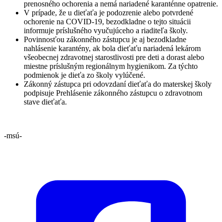
prenosného ochorenia a nemá nariadené karanténne opatrenie.
V prípade, že u dieťaťa je podozrenie alebo potvrdené
ochorenie na COVID-19, bezodkladne o tejto situácii
informuje príslušného vyučujúceho a riaditeľa školy.
Povinnosťou zákonného zástupcu je aj bezodkladne
nahlásenie karantény, ak bola dieťaťu nariadená lekárom
všeobecnej zdravotnej starostlivosti pre deti a dorast alebo
miestne príslušným regionálnym hygienikom. Za týchto
podmienok je dieťa zo školy vylúčené.
Zákonný zástupca pri odovzdaní dieťaťa do materskej školy
podpisuje Prehlásenie zákonného zástupcu o zdravotnom
stave dieťaťa.
-msú-