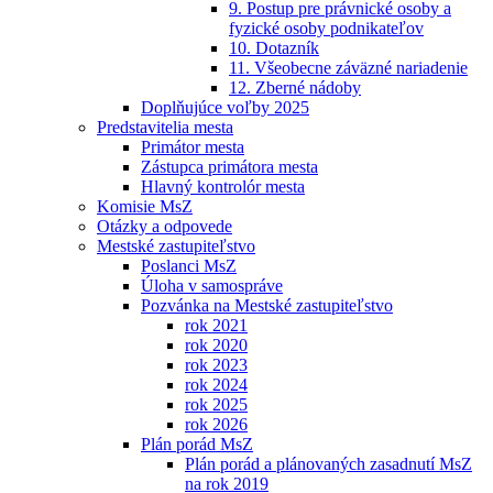
9. Postup pre právnické osoby a
fyzické osoby podnikateľov
10. Dotazník
11. Všeobecne záväzné nariadenie
12. Zberné nádoby
Doplňujúce voľby 2025
Predstavitelia mesta
Primátor mesta
Zástupca primátora mesta
Hlavný kontrolór mesta
Komisie MsZ
Otázky a odpovede
Mestské zastupiteľstvo
Poslanci MsZ
Úloha v samospráve
Pozvánka na Mestské zastupiteľstvo
rok 2021
rok 2020
rok 2023
rok 2024
rok 2025
rok 2026
Plán porád MsZ
Plán porád a plánovaných zasadnutí MsZ
na rok 2019