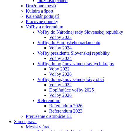
možnosti platieb
Družobné mestá
Kultúra a šport
Kalendár podujatí
Pracovné ponuky
Voľby a referendum
Voľby do Národnej rady Slovenskej republiky
Voľby 2023
Voľby do Európskeho parlamentu
Voľby 2024
Voľby prezidenta Slovenskej republiky
Voľby 2024
Voľby do orgánov samosprávnych krajov
Voby 2022
Voľby 2026
Voľby do orgánov samosprávy obcí
Voľby 2022
Doplňujúce voľby 2025
Voľby 2026
Referendum
Referendum 2026
Referendum 2023
Prerušenie distribúcie EE
Samospráva
Mestský úrad