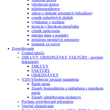
všeobecná správa
pôdohospodárstvo
zákon o slobode informácií (infozákon)
cenník pohrebných služieb
vyhlásenie v rozhlase
inzercia v Ilavskom mesačníku
cenník parkovania
miestne dane a poplatky
prenájom mestských priestorov
poplatok za rozvoj
Zverejňovanie
Úradná tabuľa
ZMLUVY, OBJEDNÁVKY, FAKTÚRY - povinné
dokumenty
ZMLUVY
FAKTÚRY
OBJEDNÁVKY
VZN-Všeobecne záväzné nariadenia
Štatút mesta
Zásady hospodárenia a nakladania s majetkom
mesta
Zásady odmeňovania poslancov
Povinne zverejňované informácie
Verejné obstarávanie