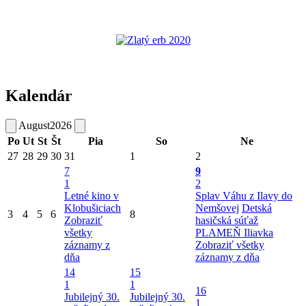
Kalendár
August
2026
Po
Ut
St
Št
Pia
So
Ne
27
28
29
30
31
1
2
7
9
1
2
Letné kino v
Splav Váhu z Ilavy do
Klobušiciach
Nemšovej
Detská
3
4
5
6
8
Zobraziť
hasičská súťaž
všetky
PLAMEŇ Iliavka
záznamy z
Zobraziť všetky
dňa
záznamy z dňa
14
15
1
1
16
Jubilejný 30.
Jubilejný 30.
1