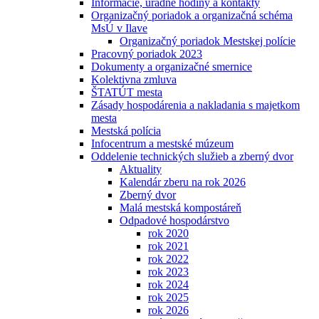
Informácie, úradné hodiny a kontakty
Organizačný poriadok a organizačná schéma
MsÚ v Ilave
Organizačný poriadok Mestskej polície
Pracovný poriadok 2023
Dokumenty a organizačné smernice
Kolektivna zmluva
ŠTATÚT mesta
Zásady hospodárenia a nakladania s majetkom
mesta
Mestská polícia
Infocentrum a mestské múzeum
Oddelenie technických služieb a zberný dvor
Aktuality
Kalendár zberu na rok 2026
Zberný dvor
Malá mestská kompostáreň
Odpadové hospodárstvo
rok 2020
rok 2021
rok 2022
rok 2023
rok 2024
rok 2025
rok 2026