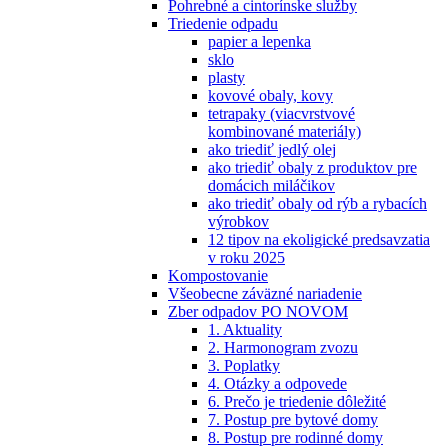
Pohrebné a cintorínske služby
Triedenie odpadu
papier a lepenka
sklo
plasty
kovové obaly, kovy
tetrapaky (viacvrstvové
kombinované materiály)
ako triediť jedlý olej
ako triediť obaly z produktov pre
domácich miláčikov
ako triediť obaly od rýb a rybacích
výrobkov
12 tipov na ekoligické predsavzatia
v roku 2025
Kompostovanie
Všeobecne záväzné nariadenie
Zber odpadov PO NOVOM
1. Aktuality
2. Harmonogram zvozu
3. Poplatky
4. Otázky a odpovede
6. Prečo je triedenie dôležité
7. Postup pre bytové domy
8. Postup pre rodinné domy