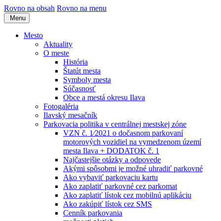
Rovno na obsah
Rovno na menu
Menu
Mesto
Aktuality
O meste
História
Štatút mesta
Symboly mesta
Súčasnosť
Obce a mestá okresu Ilava
Fotogaléria
Ilavský mesačník
Parkovacia politika v centrálnej mestskej zóne
VZN č. 1⁄2021 o dočasnom parkovaní
motorových vozidiel na vymedzenom území
mesta Ilava + DODATOK č. 1
Najčastejšie otázky a odpovede
Akými spôsobmi je možné uhradiť parkovné
Ako vybaviť parkovaciu kartu
Ako zaplatiť parkovné cez parkomat
Ako zaplatiť lístok cez mobilnú aplikáciu
Ako zakúpiť lístok cez SMS
Cenník parkovania