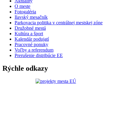
Aktuality
O meste
Fotogaléria
Ilavský mesačník
Parkovacia politika v centrálnej mestskej zóne
Družobné mestá
Kultúra a šport
Kalendár podujatí
Pracovné ponuky
Voľby a referendum
Prerušenie distribúcie EE
Rýchle odkazy