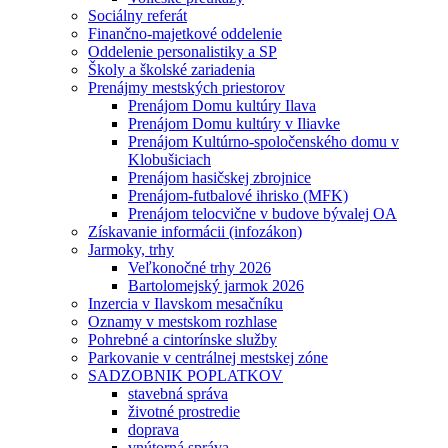
Sociálny referát
Finančno-majetkové oddelenie
Oddelenie personalistiky a SP
Školy a školské zariadenia
Prenájmy mestských priestorov
Prenájom Domu kultúry Ilava
Prenájom Domu kultúry v Iliavke
Prenájom Kultúrno-spoločenského domu v
Klobušiciach
Prenájom hasičskej zbrojnice
Prenájom-futbalové ihrisko (MFK)
Prenájom telocvične v budove bývalej OA
Získavanie informácii (infozákon)
Jarmoky, trhy
Veľkonočné trhy 2026
Bartolomejský jarmok 2026
Inzercia v Ilavskom mesačníku
Oznamy v mestskom rozhlase
Pohrebné a cintorínske služby
Parkovanie v centrálnej mestskej zóne
SADZOBNIK POPLATKOV
stavebná správa
životné prostredie
doprava
vnútorná správa