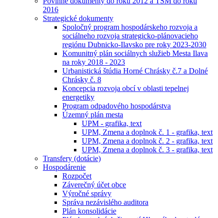
Povinné dokumenty do roku 2012 a TSM do roku
2016
Strategické dokumenty
Spoločný program hospodárskeho rozvoja a
sociálneho rozvoja strategicko-plánovacieho
regiónu Dubnicko-Ilavsko pre roky 2023-2030
Komunitný plán sociálnych služieb Mesta Ilava
na roky 2018 - 2023
Urbanistická štúdia Horné Chrásky č.7 a Dolné
Chrásky č. 8
Koncepcia rozvoja obcí v oblasti tepelnej
energetiky
Program odpadového hospodárstva
Územný plán mesta
UPM - grafika, text
UPM, Zmena a doplnok č. 1 - grafika, text
UPM, Zmena a doplnok č. 2 - grafika, text
UPM, Zmena a doplnok č. 3 - grafika, text
Transfery (dotácie)
Hospodárenie
Rozpočet
Záverečný účet obce
Výročné správy
Správa nezávislého auditora
Plán konsolidácie