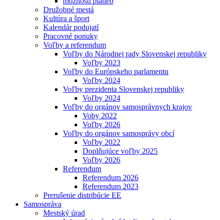
možnosti platieb
Družobné mestá
Kultúra a šport
Kalendár podujatí
Pracovné ponuky
Voľby a referendum
Voľby do Národnej rady Slovenskej republiky
Voľby 2023
Voľby do Európskeho parlamentu
Voľby 2024
Voľby prezidenta Slovenskej republiky
Voľby 2024
Voľby do orgánov samosprávnych krajov
Voby 2022
Voľby 2026
Voľby do orgánov samosprávy obcí
Voľby 2022
Doplňujúce voľby 2025
Voľby 2026
Referendum
Referendum 2026
Referendum 2023
Prerušenie distribúcie EE
Samospráva
Mestský úrad