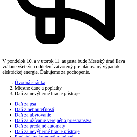
V pondelok 10. a v utorok 11. augusta bude Mestský úrad Ilava
vrátane všetkých oddelení zatvorený pre plánovaný výpadok
elektrickej energie. Ďakujeme za pochopenie.
Úvodná stránka
Miestne dane a poplatky
Daň za nevýherné hracie prístroje
Daň za psa
Daň z nehnuteľností
Daň za ubytovanie
Daň za užívanie verejného priestranstva
Daň za predajné automaty
Daň za nevýherné hracie prístroje
Poplatok za komunálny odpad