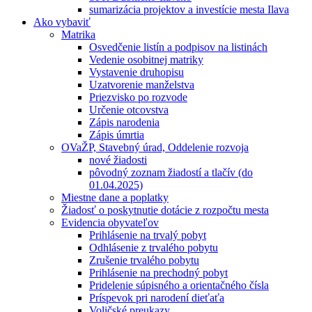
sumarizácia projektov a investície mesta Ilava
Ako vybaviť
Matrika
Osvedčenie listín a podpisov na listinách
Vedenie osobitnej matriky
Vystavenie druhopisu
Uzatvorenie manželstva
Priezvisko po rozvode
Určenie otcovstva
Zápis narodenia
Zápis úmrtia
OVaŽP, Stavebný úrad, Oddelenie rozvoja
nové žiadosti
pôvodný zoznam žiadostí a tlačív (do
01.04.2025)
Miestne dane a poplatky
Žiadosť o poskytnutie dotácie z rozpočtu mesta
Evidencia obyvateľov
Prihlásenie na trvalý pobyt
Odhlásenie z trvalého pobytu
Zrušenie trvalého pobytu
Prihlásenie na prechodný pobyt
Pridelenie súpisného a orientačného čísla
Príspevok pri narodení dieťaťa
Voličské preukazy