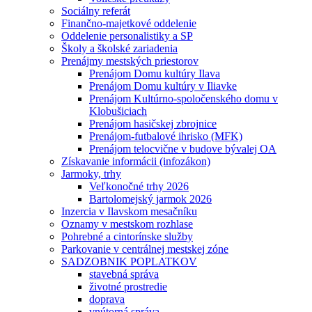
Sociálny referát
Finančno-majetkové oddelenie
Oddelenie personalistiky a SP
Školy a školské zariadenia
Prenájmy mestských priestorov
Prenájom Domu kultúry Ilava
Prenájom Domu kultúry v Iliavke
Prenájom Kultúrno-spoločenského domu v
Klobušiciach
Prenájom hasičskej zbrojnice
Prenájom-futbalové ihrisko (MFK)
Prenájom telocvične v budove bývalej OA
Získavanie informácii (infozákon)
Jarmoky, trhy
Veľkonočné trhy 2026
Bartolomejský jarmok 2026
Inzercia v Ilavskom mesačníku
Oznamy v mestskom rozhlase
Pohrebné a cintorínske služby
Parkovanie v centrálnej mestskej zóne
SADZOBNIK POPLATKOV
stavebná správa
životné prostredie
doprava
vnútorná správa