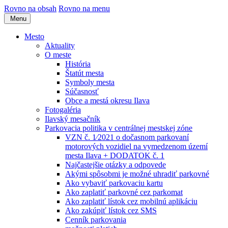
Rovno na obsah
Rovno na menu
Menu
Mesto
Aktuality
O meste
História
Štatút mesta
Symboly mesta
Súčasnosť
Obce a mestá okresu Ilava
Fotogaléria
Ilavský mesačník
Parkovacia politika v centrálnej mestskej zóne
VZN č. 1⁄2021 o dočasnom parkovaní
motorových vozidiel na vymedzenom území
mesta Ilava + DODATOK č. 1
Najčastejšie otázky a odpovede
Akými spôsobmi je možné uhradiť parkovné
Ako vybaviť parkovaciu kartu
Ako zaplatiť parkovné cez parkomat
Ako zaplatiť lístok cez mobilnú aplikáciu
Ako zakúpiť lístok cez SMS
Cenník parkovania