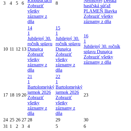
Klobušiciach
Nemšovej
Detská
3
4
5
6
8
Zobraziť
hasičská súťaž
všetky
PLAMEŇ Iliavka
záznamy z
Zobraziť všetky
dňa
záznamy z dňa
14
15
1
1
16
Jubilejný 30.
Jubilejný 30.
1
ročník splavu
ročník splavu
Jubilejný 30. ročník
10
11
12
13
Dunajca
Dunajca
splavu Dunajca
Zobraziť
Zobraziť
Zobraziť všetky
všetky
všetky
záznamy z dňa
záznamy z
záznamy z
dňa
dňa
21
22
1
1
Bartolomejský
Bartolomejský
jarmok 2026
jarmok 2026
17
18
19
20
23
Zobraziť
Zobraziť
všetky
všetky
záznamy z
záznamy z
dňa
dňa
24
25
26
27
28
29
30
31
1
2
3
4
5
6