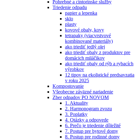
Pohrebné a cintorínske služby
Triedenie odpadu
papier a lepenka
sklo
plasty
kovové obaly, kovy
tetrapaky (viacvrstvové
kombinované materiály)
ako triediť jedlý olej
ako triediť obaly z produktov pre
domácich miláčikov
ako triediť obaly od rýb a rybacích
výrobkov
12 tipov na ekoligické predsavzatia
v roku 2025
Kompostovanie
Všeobecne záväzné nariadenie
Zber odpadov PO NOVOM
1. Aktuality
2. Harmonogram zvozu
3. Poplatky
4. Otázky a odpovede
6. Prečo je triedenie dôležité
7. Postup pre bytové domy
8. Postup pre rodinné domy