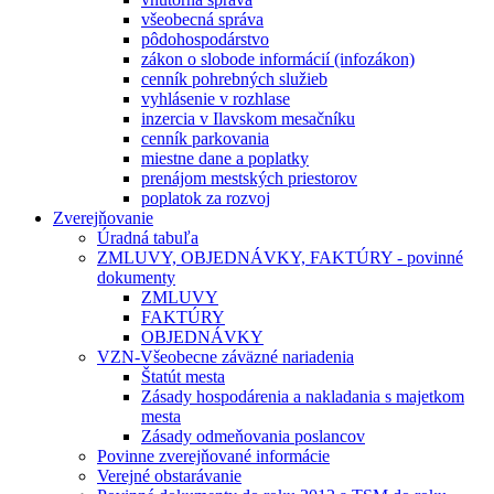
všeobecná správa
pôdohospodárstvo
zákon o slobode informácií (infozákon)
cenník pohrebných služieb
vyhlásenie v rozhlase
inzercia v Ilavskom mesačníku
cenník parkovania
miestne dane a poplatky
prenájom mestských priestorov
poplatok za rozvoj
Zverejňovanie
Úradná tabuľa
ZMLUVY, OBJEDNÁVKY, FAKTÚRY - povinné
dokumenty
ZMLUVY
FAKTÚRY
OBJEDNÁVKY
VZN-Všeobecne záväzné nariadenia
Štatút mesta
Zásady hospodárenia a nakladania s majetkom
mesta
Zásady odmeňovania poslancov
Povinne zverejňované informácie
Verejné obstarávanie