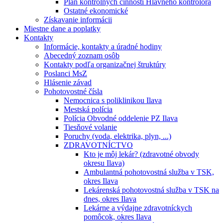
Plán kontrolných činností Hlavného kontrolóra
Ostatné ekonomické
Získavanie informácii
Miestne dane a poplatky
Kontakty
Informácie, kontakty a úradné hodiny
Abecedný zoznam osôb
Kontakty podľa organizačnej štruktúry
Poslanci MsZ
Hlásenie závad
Pohotovostné čísla
Nemocnica s poliklinikou Ilava
Mestská polícia
Polícia Obvodné oddelenie PZ Ilava
Tiesňové volanie
Poruchy (voda, elektrika, plyn, ...)
ZDRAVOTNÍCTVO
Kto je môj lekár? (zdravotné obvody
okresu Ilava)
Ambulantná pohotovostná služba v TSK,
okres Ilava
Lekárenská pohotovostná služba v TSK na
dnes, okres Ilava
Lekárne a výdajne zdravotníckych
pomôcok, okres Ilava