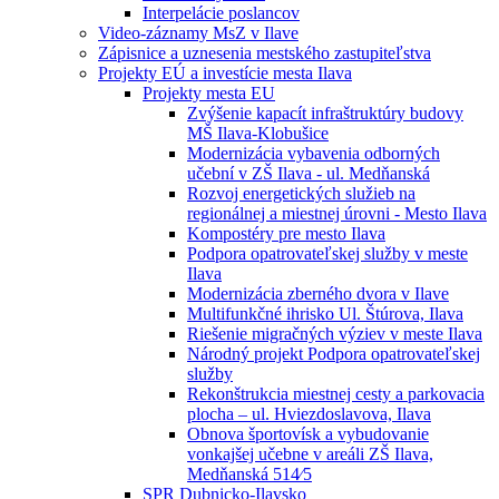
Interpelácie poslancov
Video-záznamy MsZ v Ilave
Zápisnice a uznesenia mestského zastupiteľstva
Projekty EÚ a investície mesta Ilava
Projekty mesta EU
Zvýšenie kapacít infraštruktúry budovy
MŠ Ilava-Klobušice
Modernizácia vybavenia odborných
učební v ZŠ Ilava - ul. Medňanská
Rozvoj energetických služieb na
regionálnej a miestnej úrovni - Mesto Ilava
Kompostéry pre mesto Ilava
Podpora opatrovateľskej služby v meste
Ilava
Modernizácia zberného dvora v Ilave
Multifunkčné ihrisko Ul. Štúrova, Ilava
Riešenie migračných výziev v meste Ilava
Národný projekt Podpora opatrovateľskej
služby
Rekonštrukcia miestnej cesty a parkovacia
plocha – ul. Hviezdoslavova, Ilava
Obnova športovísk a vybudovanie
vonkajšej učebne v areáli ZŠ Ilava,
Medňanská 514⁄5
SPR Dubnicko-Ilavsko