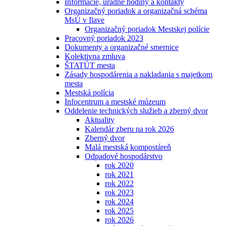
Informácie, úradné hodiny a kontakty
Organizačný poriadok a organizačná schéma
MsÚ v Ilave
Organizačný poriadok Mestskej polície
Pracovný poriadok 2023
Dokumenty a organizačné smernice
Kolektivna zmluva
ŠTATÚT mesta
Zásady hospodárenia a nakladania s majetkom
mesta
Mestská polícia
Infocentrum a mestské múzeum
Oddelenie technických služieb a zberný dvor
Aktuality
Kalendár zberu na rok 2026
Zberný dvor
Malá mestská kompostáreň
Odpadové hospodárstvo
rok 2020
rok 2021
rok 2022
rok 2023
rok 2024
rok 2025
rok 2026