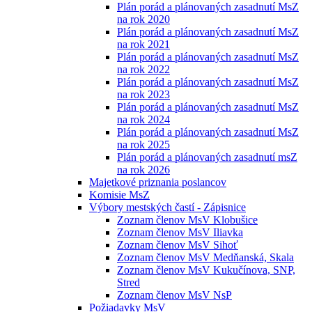
Plán porád a plánovaných zasadnutí MsZ
na rok 2020
Plán porád a plánovaných zasadnutí MsZ
na rok 2021
Plán porád a plánovaných zasadnutí MsZ
na rok 2022
Plán porád a plánovaných zasadnutí MsZ
na rok 2023
Plán porád a plánovaných zasadnutí MsZ
na rok 2024
Plán porád a plánovaných zasadnutí MsZ
na rok 2025
Plán porád a plánovaných zasadnutí msZ
na rok 2026
Majetkové priznania poslancov
Komisie MsZ
Výbory mestských častí - Zápisnice
Zoznam členov MsV Klobušice
Zoznam členov MsV Iliavka
Zoznam členov MsV Sihoť
Zoznam členov MsV Medňanská, Skala
Zoznam členov MsV Kukučínova, SNP,
Stred
Zoznam členov MsV NsP
Požiadavky MsV