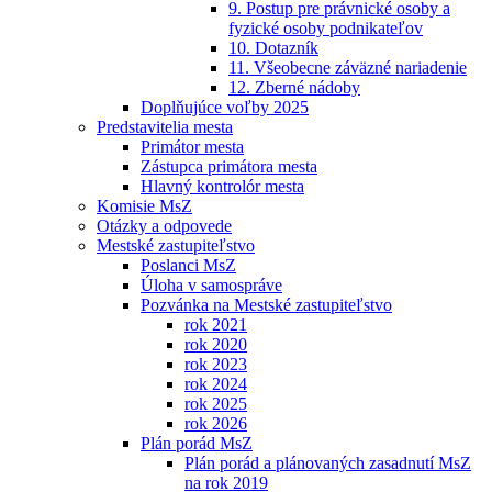
9. Postup pre právnické osoby a
fyzické osoby podnikateľov
10. Dotazník
11. Všeobecne záväzné nariadenie
12. Zberné nádoby
Doplňujúce voľby 2025
Predstavitelia mesta
Primátor mesta
Zástupca primátora mesta
Hlavný kontrolór mesta
Komisie MsZ
Otázky a odpovede
Mestské zastupiteľstvo
Poslanci MsZ
Úloha v samospráve
Pozvánka na Mestské zastupiteľstvo
rok 2021
rok 2020
rok 2023
rok 2024
rok 2025
rok 2026
Plán porád MsZ
Plán porád a plánovaných zasadnutí MsZ
na rok 2019