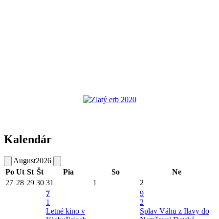
Kalendár
August
2026
Po
Ut
St
Št
Pia
So
Ne
27
28
29
30
31
1
2
7
9
1
2
Letné kino v
Splav Váhu z Ilavy do