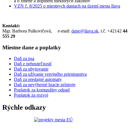
a o zmene a doplnení niektorých zákonov
VZN č. 8/2025 o miestnych daniach na území mesta Ilava
Kontakt:
Mgr. Barbora Palkovičová, e-mail:
dane@ilava.sk
, t.č. +42142
44
555 29
Miestne dane a poplatky
Daň za psa
Daň z nehnuteľností
Daň za ubytovanie
Daň za užívanie verejného priestranstva
Daň za predajné automaty
Daň za nevýherné hracie prístroje
Poplatok za komunálny odpad
Poplatok za rozvoj
Rýchle odkazy