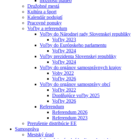
možnosti platieb
Družobné mestá
Kultúra a šport
Kalendár podujatí
Pracovné ponuky
Voľby a referendum
Voľby do Národnej rady Slovenskej republiky
Voľby 2023
Voľby do Európskeho parlamentu
Voľby 2024
Voľby prezidenta Slovenskej republiky
Voľby 2024
Voľby do orgánov samosprávnych krajov
Voby 2022
Voľby 2026
Voľby do orgánov samosprávy obcí
Voľby 2022
Doplňujúce voľby 2025
Voľby 2026
Referendum
Referendum 2026
Referendum 2023
Prerušenie distribúcie EE
Samospráva
Mestský úrad