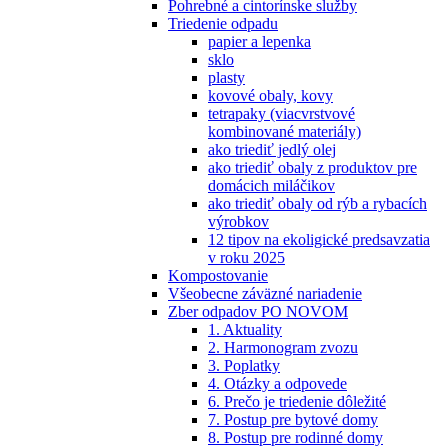
Pohrebné a cintorínske služby
Triedenie odpadu
papier a lepenka
sklo
plasty
kovové obaly, kovy
tetrapaky (viacvrstvové
kombinované materiály)
ako triediť jedlý olej
ako triediť obaly z produktov pre
domácich miláčikov
ako triediť obaly od rýb a rybacích
výrobkov
12 tipov na ekoligické predsavzatia
v roku 2025
Kompostovanie
Všeobecne záväzné nariadenie
Zber odpadov PO NOVOM
1. Aktuality
2. Harmonogram zvozu
3. Poplatky
4. Otázky a odpovede
6. Prečo je triedenie dôležité
7. Postup pre bytové domy
8. Postup pre rodinné domy