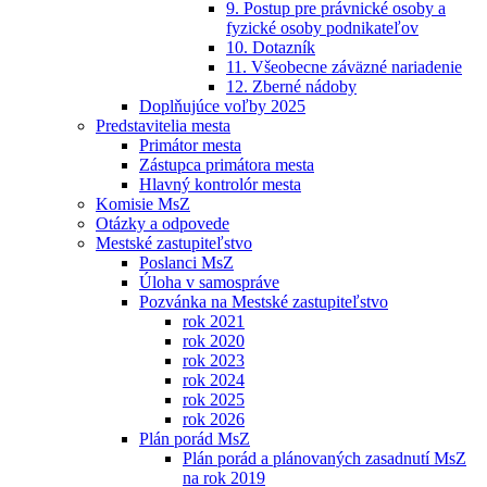
9. Postup pre právnické osoby a
fyzické osoby podnikateľov
10. Dotazník
11. Všeobecne záväzné nariadenie
12. Zberné nádoby
Doplňujúce voľby 2025
Predstavitelia mesta
Primátor mesta
Zástupca primátora mesta
Hlavný kontrolór mesta
Komisie MsZ
Otázky a odpovede
Mestské zastupiteľstvo
Poslanci MsZ
Úloha v samospráve
Pozvánka na Mestské zastupiteľstvo
rok 2021
rok 2020
rok 2023
rok 2024
rok 2025
rok 2026
Plán porád MsZ
Plán porád a plánovaných zasadnutí MsZ
na rok 2019