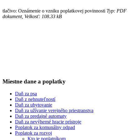
tlačivo: Oznámenie o vzniku poplatkovej povinnosti
Typ: PDF
dokument, Velkosť: 108.33 kB
Miestne dane a poplatky
Daň za psa
Daň z nehnuteľností
Daň za ubytovanie
Daň za užívanie verejného priestranstva
Daň za predajné automaty
Daň za nevýherné hracie prístroje
Poplatok za komunálny odpad
Poplatok za rozvoj
Kto je poplatníkom