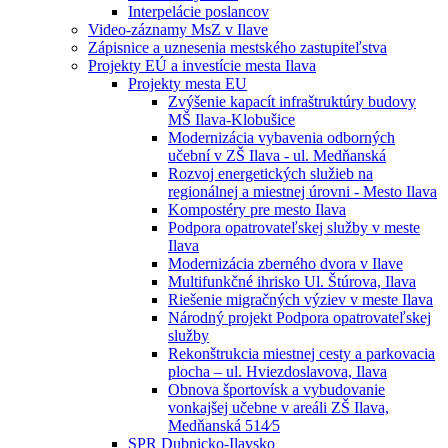
Interpelácie poslancov
Video-záznamy MsZ v Ilave
Zápisnice a uznesenia mestského zastupiteľstva
Projekty EÚ a investície mesta Ilava
Projekty mesta EU
Zvýšenie kapacít infraštruktúry budovy
MŠ Ilava-Klobušice
Modernizácia vybavenia odborných
učební v ZŠ Ilava - ul. Medňanská
Rozvoj energetických služieb na
regionálnej a miestnej úrovni - Mesto Ilava
Kompostéry pre mesto Ilava
Podpora opatrovateľskej služby v meste
Ilava
Modernizácia zberného dvora v Ilave
Multifunkčné ihrisko Ul. Štúrova, Ilava
Riešenie migračných výziev v meste Ilava
Národný projekt Podpora opatrovateľskej
služby
Rekonštrukcia miestnej cesty a parkovacia
plocha – ul. Hviezdoslavova, Ilava
Obnova športovísk a vybudovanie
vonkajšej učebne v areáli ZŠ Ilava,
Medňanská 514⁄5
SPR Dubnicko-Ilavsko