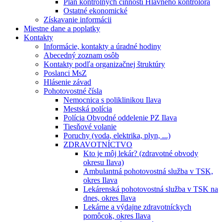
Plán kontrolných činností Hlavného kontrolóra
Ostatné ekonomické
Získavanie informácii
Miestne dane a poplatky
Kontakty
Informácie, kontakty a úradné hodiny
Abecedný zoznam osôb
Kontakty podľa organizačnej štruktúry
Poslanci MsZ
Hlásenie závad
Pohotovostné čísla
Nemocnica s poliklinikou Ilava
Mestská polícia
Polícia Obvodné oddelenie PZ Ilava
Tiesňové volanie
Poruchy (voda, elektrika, plyn, ...)
ZDRAVOTNÍCTVO
Kto je môj lekár? (zdravotné obvody
okresu Ilava)
Ambulantná pohotovostná služba v TSK,
okres Ilava
Lekárenská pohotovostná služba v TSK na
dnes, okres Ilava
Lekárne a výdajne zdravotníckych
pomôcok, okres Ilava