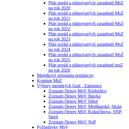
Plán porád a plánovaných zasadnutí MsZ
na rok 2020
Plán porád a plánovaných zasadnutí MsZ
na rok 2021
Plán porád a plánovaných zasadnutí MsZ
na rok 2022
Plán porád a plánovaných zasadnutí MsZ
na rok 2023
Plán porád a plánovaných zasadnutí MsZ
na rok 2024
Plán porád a plánovaných zasadnutí MsZ
na rok 2025
Plán porád a plánovaných zasadnutí msZ
na rok 2026
Majetkové priznania poslancov
Komisie MsZ
Výbory mestských častí - Zápisnice
Zoznam členov MsV Klobušice
Zoznam členov MsV Iliavka
Zoznam členov MsV Sihoť
Zoznam členov MsV Medňanská, Skala
Zoznam členov MsV Kukučínova, SNP,
Stred
Zoznam členov MsV NsP
Požiadavky MsV