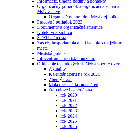
Informácie, úradné hodiny a kontakty
Organizačný poriadok a organizačná schéma
MsÚ v Ilave
Organizačný poriadok Mestskej polície
Pracovný poriadok 2023
Dokumenty a organizačné smernice
Kolektivna zmluva
ŠTATÚT mesta
Zásady hospodárenia a nakladania s majetkom
mesta
Mestská polícia
Infocentrum a mestské múzeum
Oddelenie technických služieb a zberný dvor
Aktuality
Kalendár zberu na rok 2026
Zberný dvor
Malá mestská kompostáreň
Odpadové hospodárstvo
rok 2020
rok 2021
rok 2022
rok 2023
rok 2024
rok 2025
rok 2026