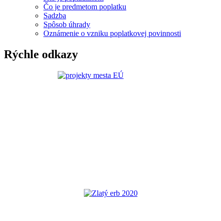
Čo je predmetom poplatku
Sadzba
Spôsob úhrady
Oznámenie o vzniku poplatkovej povinnosti
Rýchle odkazy