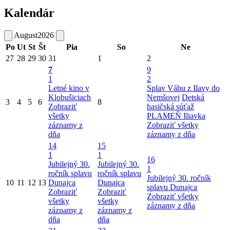
Kalendár
August
2026
Po
Ut
St
Št
Pia
So
Ne
27
28
29
30
31
1
2
7
9
1
2
Letné kino v
Splav Váhu z Ilavy do
Klobušiciach
Nemšovej
Detská
3
4
5
6
8
Zobraziť
hasičská súťaž
všetky
PLAMEŇ Iliavka
záznamy z
Zobraziť všetky
dňa
záznamy z dňa
14
15
1
1
16
Jubilejný 30.
Jubilejný 30.
1
ročník splavu
ročník splavu
Jubilejný 30. ročník
10
11
12
13
Dunajca
Dunajca
splavu Dunajca
Zobraziť
Zobraziť
Zobraziť všetky
všetky
všetky
záznamy z dňa
záznamy z
záznamy z
dňa
dňa