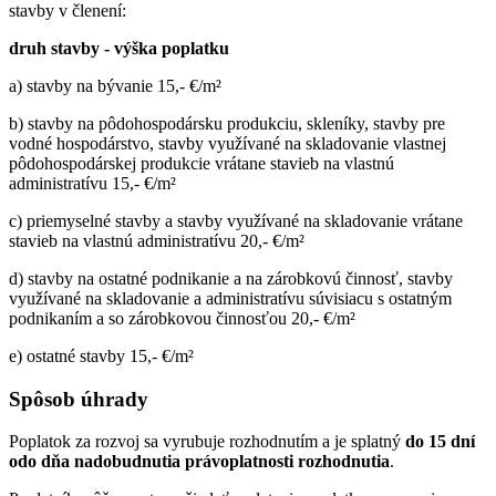
stavby v členení:
druh stavby - výška poplatku
a) stavby na bývanie 15,- €/m²
b) stavby na pôdohospodársku produkciu, skleníky, stavby pre
vodné hospodárstvo, stavby využívané na skladovanie vlastnej
pôdohospodárskej produkcie vrátane stavieb na vlastnú
administratívu 15,- €/m²
c) priemyselné stavby a stavby využívané na skladovanie vrátane
stavieb na vlastnú administratívu 20,- €/m²
d) stavby na ostatné podnikanie a na zárobkovú činnosť, stavby
využívané na skladovanie a administratívu súvisiacu s ostatným
podnikaním a so zárobkovou činnosťou 20,- €/m²
e) ostatné stavby 15,- €/m²
Spôsob úhrady
Poplatok za rozvoj sa vyrubuje rozhodnutím a je splatný
do 15 dní
odo dňa nadobudnutia právoplatnosti rozhodnutia
.