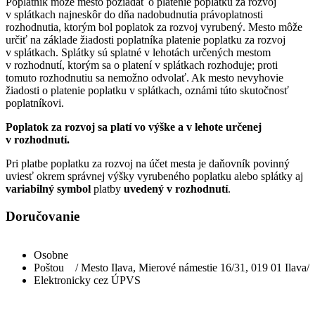
Poplatník môže mesto požiadať o platenie poplatku za rozvoj
v splátkach najneskôr do dňa nadobudnutia právoplatnosti
rozhodnutia, ktorým bol poplatok za rozvoj vyrubený. Mesto môže
určiť na základe žiadosti poplatníka platenie poplatku za rozvoj
v splátkach. Splátky sú splatné v lehotách určených mestom
v rozhodnutí, ktorým sa o platení v splátkach rozhoduje; proti
tomuto rozhodnutiu sa nemožno odvolať. Ak mesto nevyhovie
žiadosti o platenie poplatku v splátkach, oznámi túto skutočnosť
poplatníkovi.
Poplatok za rozvoj sa platí vo výške a v lehote určenej
v rozhodnutí.
Pri platbe poplatku za rozvoj na účet mesta je daňovník povinný
uviesť okrem správnej výšky vyrubeného poplatku alebo splátky aj
variabilný symbol
platby
uvedený v rozhodnutí
.
Doručovanie
Osobne
Poštou / Mesto Ilava, Mierové námestie 16/31, 019 01 Ilava/
Elektronicky cez ÚPVS