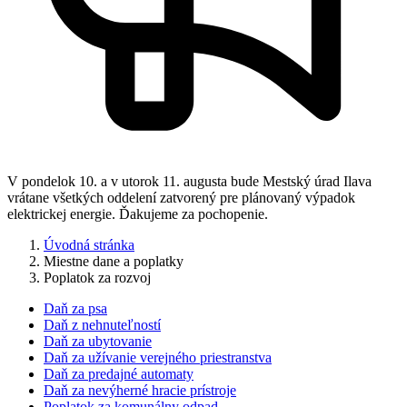
V pondelok 10. a v utorok 11. augusta bude Mestský úrad Ilava
vrátane všetkých oddelení zatvorený pre plánovaný výpadok
elektrickej energie. Ďakujeme za pochopenie.
Úvodná stránka
Miestne dane a poplatky
Poplatok za rozvoj
Daň za psa
Daň z nehnuteľností
Daň za ubytovanie
Daň za užívanie verejného priestranstva
Daň za predajné automaty
Daň za nevýherné hracie prístroje
Poplatok za komunálny odpad