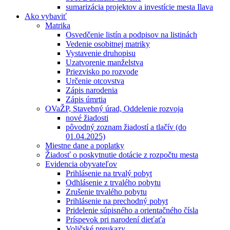
sumarizácia projektov a investície mesta Ilava
Ako vybaviť
Matrika
Osvedčenie listín a podpisov na listinách
Vedenie osobitnej matriky
Vystavenie druhopisu
Uzatvorenie manželstva
Priezvisko po rozvode
Určenie otcovstva
Zápis narodenia
Zápis úmrtia
OVaŽP, Stavebný úrad, Oddelenie rozvoja
nové žiadosti
pôvodný zoznam žiadostí a tlačív (do
01.04.2025)
Miestne dane a poplatky
Žiadosť o poskytnutie dotácie z rozpočtu mesta
Evidencia obyvateľov
Prihlásenie na trvalý pobyt
Odhlásenie z trvalého pobytu
Zrušenie trvalého pobytu
Prihlásenie na prechodný pobyt
Pridelenie súpisného a orientačného čísla
Príspevok pri narodení dieťaťa
Voličské preukazy