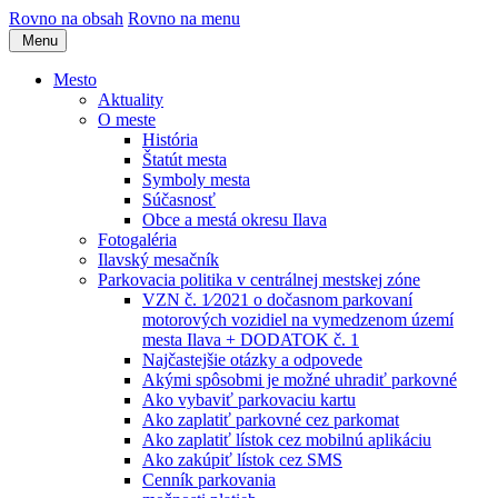
Rovno na obsah
Rovno na menu
Menu
Mesto
Aktuality
O meste
História
Štatút mesta
Symboly mesta
Súčasnosť
Obce a mestá okresu Ilava
Fotogaléria
Ilavský mesačník
Parkovacia politika v centrálnej mestskej zóne
VZN č. 1⁄2021 o dočasnom parkovaní
motorových vozidiel na vymedzenom území
mesta Ilava + DODATOK č. 1
Najčastejšie otázky a odpovede
Akými spôsobmi je možné uhradiť parkovné
Ako vybaviť parkovaciu kartu
Ako zaplatiť parkovné cez parkomat
Ako zaplatiť lístok cez mobilnú aplikáciu
Ako zakúpiť lístok cez SMS
Cenník parkovania