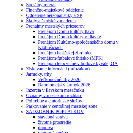
Sociálny referát
Finančno-majetkové oddelenie
Oddelenie personalistiky a SP
Školy a školské zariadenia
Prenájmy mestských priestorov
Prenájom Domu kultúry Ilava
Prenájom Domu kultúry v Iliavke
Prenájom Kultúrno-spoločenského domu v
Klobušiciach
Prenájom hasičskej zbrojnice
Prenájom-futbalové ihrisko (MFK)
Prenájom telocvične v budove bývalej OA
Získavanie informácii (infozákon)
Jarmoky, trhy
Veľkonočné trhy 2026
Bartolomejský jarmok 2026
Inzercia v Ilavskom mesačníku
Oznamy v mestskom rozhlase
Pohrebné a cintorínske služby
Parkovanie v centrálnej mestskej zóne
SADZOBNIK POPLATKOV
stavebná správa
životné prostredie
doprava
vnútorná správa