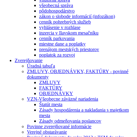
všeobecná správa
pôdohospodárstvo
zákon o slobode informácií (infozákon)
cenník pohrebných služieb
vyhlásenie v rozhlase
inzercia v Ilavskom mesačníku
cenník parkovania
miestne dane a poplatky
prenájom mestských priestorov
poplatok za rozvoj
Zverejňovanie
Úradná tabuľa
ZMLUVY, OBJEDNÁVKY, FAKTÚRY - povinné
dokumenty
ZMLUVY
FAKTÚRY
OBJEDNÁVKY
VZN-Všeobecne záväzné nariadenia
Štatút mesta
Zásady hospodárenia a nakladania s majetkom
mesta
Zásady odmeňovania poslancov
Povinne zverejňované informácie
Verejné obstarávanie