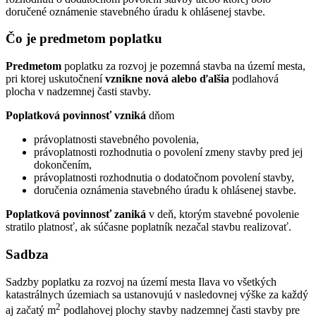
doručené oznámenie stavebného úradu k ohlásenej stavbe.
Čo je predmetom poplatku
Predmetom
poplatku za rozvoj je pozemná stavba na území mesta,
pri ktorej uskutočnení
vznikne nová alebo ďalšia
podlahová
plocha v nadzemnej časti stavby.
Poplatková povinnosť vzniká
dňom
právoplatnosti stavebného povolenia,
právoplatnosti rozhodnutia o povolení zmeny stavby pred jej
dokončením,
právoplatnosti rozhodnutia o dodatočnom povolení stavby,
doručenia oznámenia stavebného úradu k ohlásenej stavbe.
Poplatková povinnosť zaniká
v deň, ktorým stavebné povolenie
stratilo platnosť, ak súčasne poplatník nezačal stavbu realizovať.
Sadbza
Sadzby poplatku za rozvoj na území mesta Ilava vo všetkých
katastrálnych územiach sa ustanovujú v nasledovnej výške za každý
2
aj začatý m
podlahovej plochy stavby nadzemnej časti stavby pre