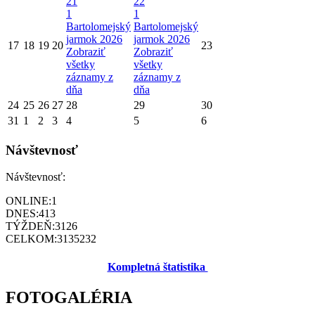
21
22
1
1
Bartolomejský
Bartolomejský
jarmok 2026
jarmok 2026
17
18
19
20
23
Zobraziť
Zobraziť
všetky
všetky
záznamy z
záznamy z
dňa
dňa
24
25
26
27
28
29
30
31
1
2
3
4
5
6
Návštevnosť
Návštevnosť:
ONLINE:
1
DNES:
413
TÝŽDEŇ:
3126
CELKOM:
3135232
Kompletná štatistika
FOTOGALÉRIA