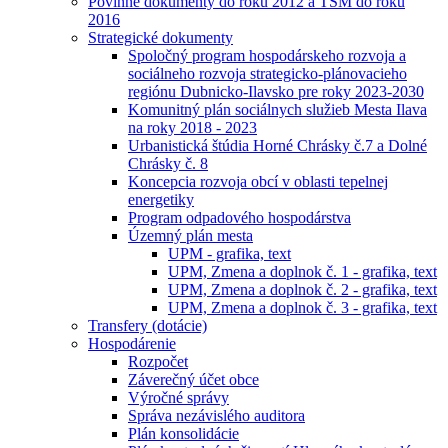
Povinné dokumenty do roku 2012 a TSM do roku
2016
Strategické dokumenty
Spoločný program hospodárskeho rozvoja a
sociálneho rozvoja strategicko-plánovacieho
regiónu Dubnicko-Ilavsko pre roky 2023-2030
Komunitný plán sociálnych služieb Mesta Ilava
na roky 2018 - 2023
Urbanistická štúdia Horné Chrásky č.7 a Dolné
Chrásky č. 8
Koncepcia rozvoja obcí v oblasti tepelnej
energetiky
Program odpadového hospodárstva
Územný plán mesta
UPM - grafika, text
UPM, Zmena a doplnok č. 1 - grafika, text
UPM, Zmena a doplnok č. 2 - grafika, text
UPM, Zmena a doplnok č. 3 - grafika, text
Transfery (dotácie)
Hospodárenie
Rozpočet
Záverečný účet obce
Výročné správy
Správa nezávislého auditora
Plán konsolidácie