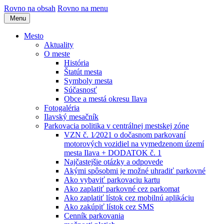
Rovno na obsah
Rovno na menu
Menu
Mesto
Aktuality
O meste
História
Štatút mesta
Symboly mesta
Súčasnosť
Obce a mestá okresu Ilava
Fotogaléria
Ilavský mesačník
Parkovacia politika v centrálnej mestskej zóne
VZN č. 1⁄2021 o dočasnom parkovaní
motorových vozidiel na vymedzenom území
mesta Ilava + DODATOK č. 1
Najčastejšie otázky a odpovede
Akými spôsobmi je možné uhradiť parkovné
Ako vybaviť parkovaciu kartu
Ako zaplatiť parkovné cez parkomat
Ako zaplatiť lístok cez mobilnú aplikáciu
Ako zakúpiť lístok cez SMS
Cenník parkovania