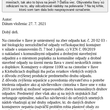
miestach, tak ako to býva na jeseň ? Ďalšia vec. Obyvatelia Ilavy sú
odkázaní na to, aby odcudzovali nádoby na polievanie ? Na tej krhle,
ktorú som tam dala bolo nasprayované označenie.
Autor:
Dátum vloženia:
27. 7. 2021
Dobý deň.
Na cintoríne v Ilave je umiestnený na zber odpadu kat. č. 20 02 03 -
iné biologicky nerozložiteľné odpady veľkokapacitný kontajner
v súlade s ustanovením čl. 7 bod 3 písm. c) VZN č. 09/2019
o nakladaní s komunálnymi odpadmi a drobnými stavebnými
odpadmi a o miestnom poplatku za komunálne odpady a drobné
stavebné odpady na území mesta Ilava v znení neskorších zmien
a doplnkov. Kontajnery o objeme 1100l sa na cintoríne v Ilave
a Klobušiciach dopĺňajú iba počas sviatkov všetkých svätých
z dôvodu zvýšenej produkcie predmetného druhu odpadu.
Z dôvodu zvýšenia separácie a povedomia obyvateľstva o potrebe
triedenia odpadov ako aj návštevníkov cintorína v Ilave sme v roku
2019 zaviedli aj možnosť separovaného zberu komunálnych druhov
odpadov. Predmetný zber však ako aj na iných stojiskách žiaľ
nefunguje optimálne, nakoľko návštevníci do určených smetných
nádob vhadzujú aj iné druhy odpadov, kt. do daných druhov
kontajnerov nepatria (najväčší problém robia plastové obaly zo