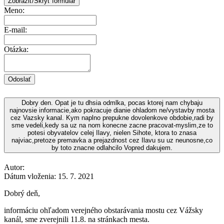
Zobraziť/Skryť formulár
Meno:
E-mail:
Otázka:
Odoslať
Dobry den. Opat je tu dhsia odmlka, pocas ktorej nam chybaju
najnovsie informacie,ako pokracuje dianie ohladom ne/vystavby mosta
cez Vazsky kanal. Kym naplno prepukne dovolenkove obdobie,radi by
sme vedeli,kedy sa uz na nom konecne zacne pracovat-myslim,ze to
potesi obyvatelov celej Ilavy, nielen Sihote, ktora to znasa
najviac,pretoze premavka a prejazdnost cez Ilavu su uz neunosne,co
by toto znacne odlahcilo Vopred dakujem.
Autor:
Dátum vloženia:
15. 7. 2021
Dobrý deň,
informáciu ohľadom verejného obstarávania mostu cez Vážsky
kanál, sme zverejnili 11.8. na stránkach mesta.