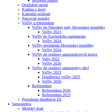
možnosti platieb
Družobné mestá
Kultúra a šport
Kalendár podujatí
Pracovné ponuky
Voľby a referendum
Voľby do Národnej rady Slovenskej republiky
Voľby 2023
Voľby do Európskeho parlamentu
Voľby 2024
Voľby prezidenta Slovenskej republiky
Voľby 2024
Voľby do orgánov samosprávnych krajov
Voby 2022
Voľby 2026
Voľby do orgánov samosprávy obcí
Voľby 2022
Doplňujúce voľby 2025
Voľby 2026
Referendum
Referendum 2026
Referendum 2023
Prerušenie distribúcie EE
Samospráva
Mestský úrad