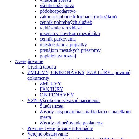
všeobecná správa
pôdohospodárstvo
zákon o slobode informácií (infozákon)
cenník pohrebných služieb
vyhlásenie v rozhlase
inzercia v Ilavskom mesačníku
cenník parkovania
miestne dane a poplatky
prenájom mestských priestorov
poplatok za rozvoj
Zverejňovanie
Úradná tabuľa
ZMLUVY, OBJEDNÁVKY, FAKTÚRY - povinné
dokumenty
ZMLUVY
FAKTÚRY
OBJEDNÁVKY
VZN-Všeobecne záväzné nariadenia
Štatút mesta
Zásady hospodárenia a nakladania s majetkom
mesta
Zásady odmeňovania poslancov
Povinne zverejňované informácie
Verejné obstarávanie