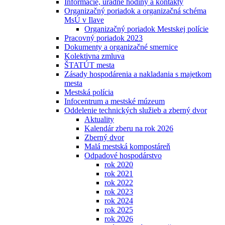
Informácie, úradné hodiny a kontakty
Organizačný poriadok a organizačná schéma
MsÚ v Ilave
Organizačný poriadok Mestskej polície
Pracovný poriadok 2023
Dokumenty a organizačné smernice
Kolektivna zmluva
ŠTATÚT mesta
Zásady hospodárenia a nakladania s majetkom
mesta
Mestská polícia
Infocentrum a mestské múzeum
Oddelenie technických služieb a zberný dvor
Aktuality
Kalendár zberu na rok 2026
Zberný dvor
Malá mestská kompostáreň
Odpadové hospodárstvo
rok 2020
rok 2021
rok 2022
rok 2023
rok 2024
rok 2025
rok 2026