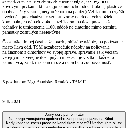
sviečok znečistené voskom, sklenené obaly s plastovými či
kovovými prvkami, kt. sa dajú jednoducho oddeliť ako aj plastové
obaly a tašky v kontajnery určenom na papier.) Vzhľadom na vyššie
uvedené a predchádzanie vzniku tvorby netriedených zložiek
komunálnych odpadov ako aj vzhľadom na dostupnosť našej
techniky je umiestnenie 1100l nádob na cintoríne mimo termínu
pamiatky zosnulých neefektívne.
Čo sa týka druhej časti vašej otázky ohľadne nádoby na polievanie,
mesto Ilava odd. TSM nezabezpečuje nádoby na polievanie
na žiadnom z cintorínov vo svojej správe, správanie sa k veciam
verejným na verejne dostupných miestach je vizitkou každého
jednotlivca, za kt. mesto nemôže a nepreberá zodpovednosť.
S pozdravom Mgr. Stanislav Rendek - TSM IL
9. 8. 2021
Dobry den. pan primator
Na margo vcerajsieho opatovneho zatopenia podjazdu na Sihot ….
Kedy konecne zacnu prace na kanalskom moste? Uvedomujete si. ze
v takejto situacii sa tam nedostane ani sanitka, ked niekomu pojde o