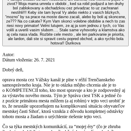
zivot? Moja mama umrela v obdobi , ked sa robil podjazd a ten druhy
bol zablokovany a obchadzkou cez privadzac to uz zachranari
nestihli!!! Keby ste tam byval Vy alebo niekto z vasich blizkych,
“mozno” by sa prace na moste davno zacali, alebo by boli aj skoncene,
ze??? Na co cakate? Kym Vam skonci volebne obdobie a nech to zas
riesi novy primator! Velmi lutujem, ze aj ja som jednou z tych, co Vas
volili a uverili vasim slubom…. Stale same vyhovorky a klamstva ako
aj cela nasa vlada. Rozbite cele mesto , ale len parkovanie je priorita,
ale lardon, dali ste si spravit cestu popred obchod, a ako rychlo bola
hotova!! Durikova
Autor:
Dátum vloženia:
26. 7. 2021
Dobrý deň,
oprava mosta cez Vážsky kanál je plne v réžií Trenčianskeho
samosprávneho kraja. Nie je to otázka môjho chcenia ale je to
o KOMPETENCIÍ toho, kto most spravuje a kto je zodpovedný aj
za výstavbu nového mosta. Tým je Správa ciest TSK a jediné čo
z pozície primátora mesta môžem (a aj robím) v tejto veci urobiť je
to, že neustále upozorňujem na komplikovanú situáciu obyvateľov
mestskej časti Sihoť, ktorá vznikla z dôvodu kompletnej odstávky
tohoto mosta a žiadam o urýchlenie riešenie tejto veci.
Čo sa týka mestských komunikácií, za “mojej éry“ (čo je zhruba