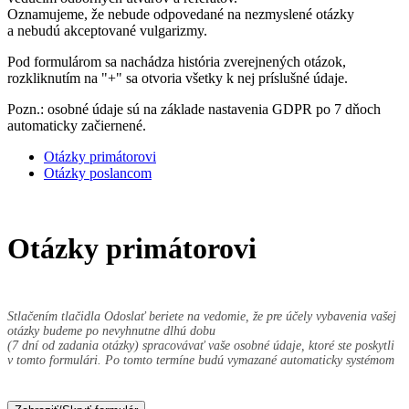
Oznamujeme, že nebude odpovedané na nezmyslené otázky
a nebudú akceptované vulgarizmy.
Pod formulárom sa nachádza história zverejnených otázok,
rozkliknutím na "+" sa otvoria všetky k nej príslušné údaje.
Pozn.: osobné údaje sú na základe nastavenia GDPR po 7 dňoch
automaticky začiernené.
Otázky primátorovi
Otázky poslancom
Otázky primátorovi
Stlačením tlačidla Odoslať beriete na vedomie, že pre účely vybavenia vašej
otázky budeme po nevyhnutne dlhú dobu
(7 dní od zadania otázky) spracovávať vaše osobné údaje, ktoré ste poskytli
v tomto formulári. Po tomto termíne budú vymazané automaticky systémom