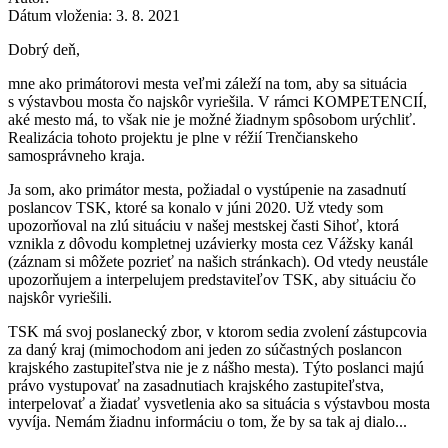
Dátum vloženia:
3. 8. 2021
Dobrý deň,
mne ako primátorovi mesta veľmi záleží na tom, aby sa situácia
s výstavbou mosta čo najskôr vyriešila. V rámci KOMPETENCIÍ,
aké mesto má, to však nie je možné žiadnym spôsobom urýchliť.
Realizácia tohoto projektu je plne v réžií Trenčianskeho
samosprávneho kraja.
Ja som, ako primátor mesta, požiadal o vystúpenie na zasadnutí
poslancov TSK, ktoré sa konalo v júni 2020. Už vtedy som
upozorňoval na zlú situáciu v našej mestskej časti Sihoť, ktorá
vznikla z dôvodu kompletnej uzávierky mosta cez Vážsky kanál
(záznam si môžete pozrieť na našich stránkach). Od vtedy neustále
upozorňujem a interpelujem predstaviteľov TSK, aby situáciu čo
najskôr vyriešili.
TSK má svoj poslanecký zbor, v ktorom sedia zvolení zástupcovia
za daný kraj (mimochodom ani jeden zo súčastných poslancon
krajského zastupiteľstva nie je z nášho mesta). Týto poslanci majú
právo vystupovať na zasadnutiach krajského zastupiteľstva,
interpelovať a žiadať vysvetlenia ako sa situácia s výstavbou mosta
vyvíja. Nemám žiadnu informáciu o tom, že by sa tak aj dialo...