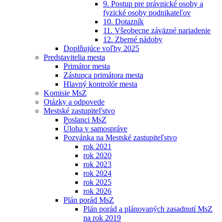
9. Postup pre právnické osoby a
fyzické osoby podnikateľov
10. Dotazník
11. Všeobecne záväzné nariadenie
12. Zberné nádoby
Doplňujúce voľby 2025
Predstavitelia mesta
Primátor mesta
Zástupca primátora mesta
Hlavný kontrolór mesta
Komisie MsZ
Otázky a odpovede
Mestské zastupiteľstvo
Poslanci MsZ
Úloha v samospráve
Pozvánka na Mestské zastupiteľstvo
rok 2021
rok 2020
rok 2023
rok 2024
rok 2025
rok 2026
Plán porád MsZ
Plán porád a plánovaných zasadnutí MsZ
na rok 2019