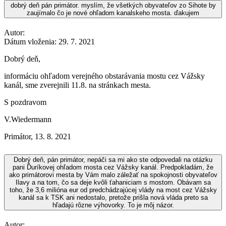
dobrý deň pán primátor. myslím, že všetkých obyvateľov zo Sihote by
zaujímalo čo je nové ohľadom kanalskeho mosta. ďakujem
Autor:
Dátum vloženia:
29. 7. 2021
Dobrý deň,
informáciu ohľadom verejného obstarávania mostu cez Vážsky
kanál, sme zverejnili 11.8. na stránkach mesta.
S pozdravom
V.Wiedermann
Primátor
,
13. 8. 2021
Dobrý deň, pán primátor, nepáči sa mi ako ste odpovedali na otázku
pani Ďuríkovej ohľadom mosta cez Vážsky kanál. Predpokladám, že
ako primátorovi mesta by Vám malo záležať na spokojnosti obyvateľov
Ilavy a na tom, čo sa deje kvôli ťahaniciam s mostom. Obávam sa
toho, že 3,6 milióna eur od predchádzajúcej vlády na most cez Vážsky
kanál sa k TSK ani nedostalo, pretože prišla nová vláda preto sa
hľadajú rôzne výhovorky. To je môj názor.
Autor: