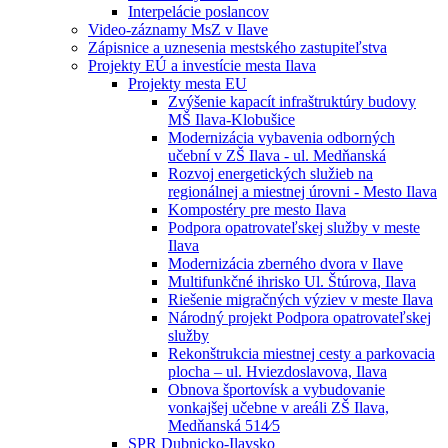
Interpelácie poslancov
Video-záznamy MsZ v Ilave
Zápisnice a uznesenia mestského zastupiteľstva
Projekty EÚ a investície mesta Ilava
Projekty mesta EU
Zvýšenie kapacít infraštruktúry budovy
MŠ Ilava-Klobušice
Modernizácia vybavenia odborných
učební v ZŠ Ilava - ul. Medňanská
Rozvoj energetických služieb na
regionálnej a miestnej úrovni - Mesto Ilava
Kompostéry pre mesto Ilava
Podpora opatrovateľskej služby v meste
Ilava
Modernizácia zberného dvora v Ilave
Multifunkčné ihrisko Ul. Štúrova, Ilava
Riešenie migračných výziev v meste Ilava
Národný projekt Podpora opatrovateľskej
služby
Rekonštrukcia miestnej cesty a parkovacia
plocha – ul. Hviezdoslavova, Ilava
Obnova športovísk a vybudovanie
vonkajšej učebne v areáli ZŠ Ilava,
Medňanská 514⁄5
SPR Dubnicko-Ilavsko