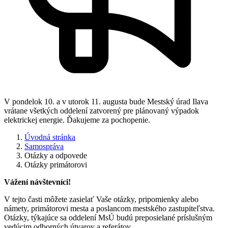
V pondelok 10. a v utorok 11. augusta bude Mestský úrad Ilava
vrátane všetkých oddelení zatvorený pre plánovaný výpadok
elektrickej energie. Ďakujeme za pochopenie.
Úvodná stránka
Samospráva
Otázky a odpovede
Otázky primátorovi
Vážení návštevníci!
V tejto časti môžete zasielať Vaše otázky, pripomienky alebo
námety, primátorovi mesta a poslancom mestského zastupiteľstva.
Otázky, týkajúce sa oddelení MsÚ budú preposielané príslušným
vedúcim odborných útvarov a referátov.