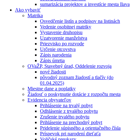
sumarizácia projektov a investície mesta Ilava
Ako vybaviť
Matrika
Osvedčenie listín a podpisov na listinách
Vedenie osobitnej matriky
Vystavenie druhopisu
Uzatvorenie manželstva
Priezvisko po rozvode
Určenie otcovstva
Zápis narodenia
Zápis úmrtia
OVaŽP, Stavebný úrad, Oddelenie rozvoja
nové žiadosti
pôvodný zoznam žiadostí a tlačív (do
01.04.2025)
Miestne dane a poplatky
Žiadosť o poskytnutie dotácie z rozpočtu mesta
Evidencia obyvateľov
Prihlásenie na trvalý pobyt
Odhlásenie z trvalého pobytu
Zrušenie trvalého pobytu
Prihlásenie na prechodný pobyt
Pridelenie súpisného a orientačného čísla
Príspevok pri narodení dieťaťa
Voličské preukazy