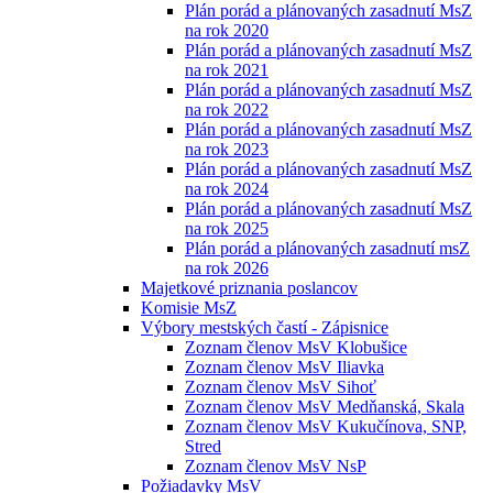
Plán porád a plánovaných zasadnutí MsZ
na rok 2020
Plán porád a plánovaných zasadnutí MsZ
na rok 2021
Plán porád a plánovaných zasadnutí MsZ
na rok 2022
Plán porád a plánovaných zasadnutí MsZ
na rok 2023
Plán porád a plánovaných zasadnutí MsZ
na rok 2024
Plán porád a plánovaných zasadnutí MsZ
na rok 2025
Plán porád a plánovaných zasadnutí msZ
na rok 2026
Majetkové priznania poslancov
Komisie MsZ
Výbory mestských častí - Zápisnice
Zoznam členov MsV Klobušice
Zoznam členov MsV Iliavka
Zoznam členov MsV Sihoť
Zoznam členov MsV Medňanská, Skala
Zoznam členov MsV Kukučínova, SNP,
Stred
Zoznam členov MsV NsP
Požiadavky MsV