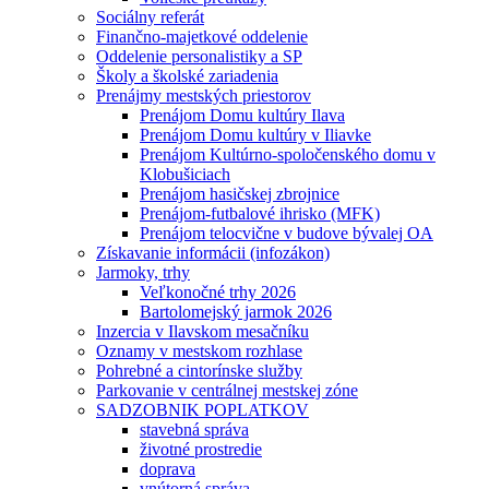
Sociálny referát
Finančno-majetkové oddelenie
Oddelenie personalistiky a SP
Školy a školské zariadenia
Prenájmy mestských priestorov
Prenájom Domu kultúry Ilava
Prenájom Domu kultúry v Iliavke
Prenájom Kultúrno-spoločenského domu v
Klobušiciach
Prenájom hasičskej zbrojnice
Prenájom-futbalové ihrisko (MFK)
Prenájom telocvične v budove bývalej OA
Získavanie informácii (infozákon)
Jarmoky, trhy
Veľkonočné trhy 2026
Bartolomejský jarmok 2026
Inzercia v Ilavskom mesačníku
Oznamy v mestskom rozhlase
Pohrebné a cintorínske služby
Parkovanie v centrálnej mestskej zóne
SADZOBNIK POPLATKOV
stavebná správa
životné prostredie
doprava
vnútorná správa