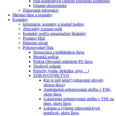
Plán kontrolných činností Hlavného kontrolóra
Ostatné ekonomické
Získavanie informácii
Miestne dane a poplatky
Kontakty
Informácie, kontakty a úradné hodiny
Abecedný zoznam osôb
Kontakty podľa organizačnej štruktúry
Poslanci MsZ
Hlásenie závad
Pohotovostné čísla
Nemocnica s poliklinikou Ilava
Mestská polícia
Polícia Obvodné oddelenie PZ Ilava
Tiesňové volanie
Poruchy (voda, elektrika, plyn, ...)
ZDRAVOTNÍCTVO
Kto je môj lekár? (zdravotné obvody
okresu Ilava)
Ambulantná pohotovostná služba v TSK,
okres Ilava
Lekárenská pohotovostná služba v TSK na
dnes, okres Ilava
Lekárne a výdajne zdravotníckych
pomôcok, okres Ilava