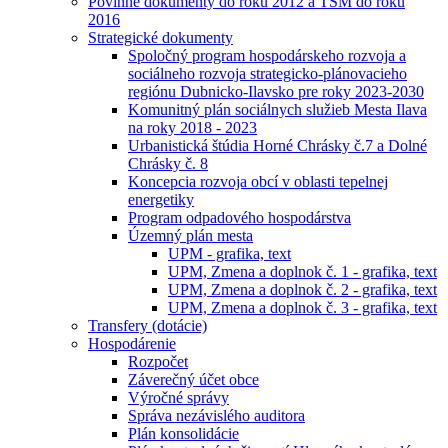
Povinné dokumenty do roku 2012 a TSM do roku
2016
Strategické dokumenty
Spoločný program hospodárskeho rozvoja a
sociálneho rozvoja strategicko-plánovacieho
regiónu Dubnicko-Ilavsko pre roky 2023-2030
Komunitný plán sociálnych služieb Mesta Ilava
na roky 2018 - 2023
Urbanistická štúdia Horné Chrásky č.7 a Dolné
Chrásky č. 8
Koncepcia rozvoja obcí v oblasti tepelnej
energetiky
Program odpadového hospodárstva
Územný plán mesta
UPM - grafika, text
UPM, Zmena a doplnok č. 1 - grafika, text
UPM, Zmena a doplnok č. 2 - grafika, text
UPM, Zmena a doplnok č. 3 - grafika, text
Transfery (dotácie)
Hospodárenie
Rozpočet
Záverečný účet obce
Výročné správy
Správa nezávislého auditora
Plán konsolidácie