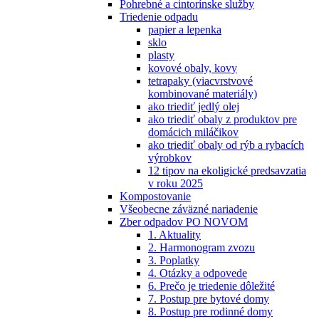
Pohrebné a cintorínske služby
Triedenie odpadu
papier a lepenka
sklo
plasty
kovové obaly, kovy
tetrapaky (viacvrstvové
kombinované materiály)
ako triediť jedlý olej
ako triediť obaly z produktov pre
domácich miláčikov
ako triediť obaly od rýb a rybacích
výrobkov
12 tipov na ekoligické predsavzatia
v roku 2025
Kompostovanie
Všeobecne záväzné nariadenie
Zber odpadov PO NOVOM
1. Aktuality
2. Harmonogram zvozu
3. Poplatky
4. Otázky a odpovede
6. Prečo je triedenie dôležité
7. Postup pre bytové domy
8. Postup pre rodinné domy