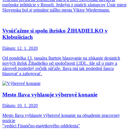
európske inštitúcie v Bruseli. Jedným z piatich zástupcov Únie miest
Slovenska bol aj primátor nášho mesta Viktor Wiedermann.
Vysúťažme si spolu ihrisko ŽIHADIELKO v
Klobušiciach
Dátum:
12. 1. 2020
Od pondelka 13. januára štartuje hlasovanie na získanie desiatich
nových ihrísk Žihadielko od spoločnosti LIDL. Ide už o piaty a
zároveň posledný ročník súťaže. Ilava má tak poslednú šancu
hlasovať a zabojovať.
Mesto Ilava vyhlasuje výberové konanie
Dátum:
10. 1. 2020
Mesto Ilava vyhlasuje výberové konanie na obsadenie pracovnej
pozície
"vedúci Finančno-majetkového oddelenia"