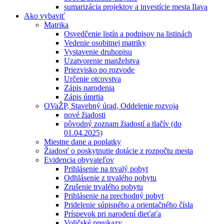
sumarizácia projektov a investície mesta Ilava
Ako vybaviť
Matrika
Osvedčenie listín a podpisov na listinách
Vedenie osobitnej matriky
Vystavenie druhopisu
Uzatvorenie manželstva
Priezvisko po rozvode
Určenie otcovstva
Zápis narodenia
Zápis úmrtia
OVaŽP, Stavebný úrad, Oddelenie rozvoja
nové žiadosti
pôvodný zoznam žiadostí a tlačív (do
01.04.2025)
Miestne dane a poplatky
Žiadosť o poskytnutie dotácie z rozpočtu mesta
Evidencia obyvateľov
Prihlásenie na trvalý pobyt
Odhlásenie z trvalého pobytu
Zrušenie trvalého pobytu
Prihlásenie na prechodný pobyt
Pridelenie súpisného a orientačného čísla
Príspevok pri narodení dieťaťa
Voličské preukazy