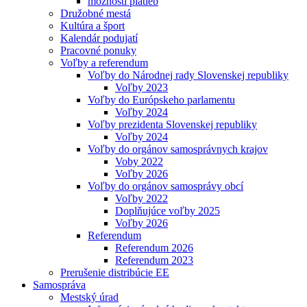
možnosti platieb
Družobné mestá
Kultúra a šport
Kalendár podujatí
Pracovné ponuky
Voľby a referendum
Voľby do Národnej rady Slovenskej republiky
Voľby 2023
Voľby do Európskeho parlamentu
Voľby 2024
Voľby prezidenta Slovenskej republiky
Voľby 2024
Voľby do orgánov samosprávnych krajov
Voby 2022
Voľby 2026
Voľby do orgánov samosprávy obcí
Voľby 2022
Doplňujúce voľby 2025
Voľby 2026
Referendum
Referendum 2026
Referendum 2023
Prerušenie distribúcie EE
Samospráva
Mestský úrad