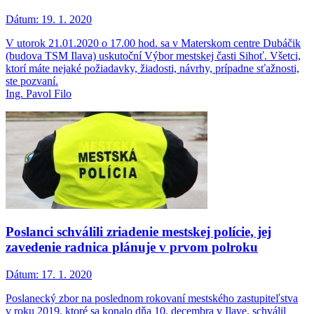
Dátum:
19. 1. 2020
V utorok 21.01.2020 o 17.00 hod. sa v Materskom centre Dubáčik
(budova TSM Ilava) uskutoční Výbor mestskej časti Sihoť. Všetci,
ktorí máte nejaké požiadavky, žiadosti, návrhy, prípadne sťažnosti,
ste pozvaní.
Ing. Pavol Filo
Poslanci schválili zriadenie mestskej polície, jej
zavedenie radnica plánuje v prvom polroku
Dátum:
17. 1. 2020
Poslanecký zbor na poslednom rokovaní mestského zastupiteľstva
v roku 2019, ktoré sa konalo dňa 10. decembra v Ilave, schválil