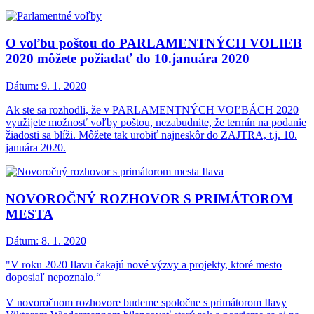
O voľbu poštou do PARLAMENTNÝCH VOLIEB
2020 môžete požiadať do 10.januára 2020
Dátum:
9. 1. 2020
Ak ste sa rozhodli, že v PARLAMENTNÝCH VOĽBÁCH 2020
využijete možnosť voľby poštou, nezabudnite, že termín na podanie
žiadosti sa blíži. Môžete tak urobiť najneskôr do ZAJTRA, t.j. 10.
januára 2020.
NOVOROČNÝ ROZHOVOR S PRIMÁTOROM
MESTA
Dátum:
8. 1. 2020
"V roku 2020 Ilavu čakajú nové výzvy a projekty, ktoré mesto
doposiaľ nepoznalo.“
V novoročnom rozhovore budeme spoločne s primátorom Ilavy