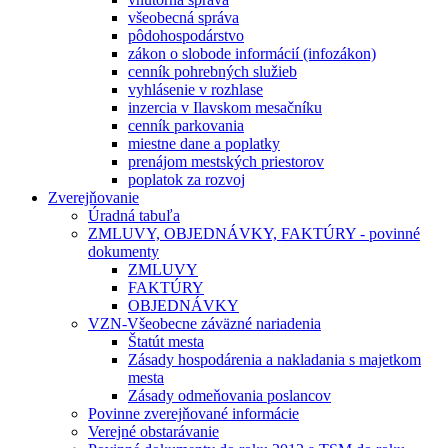
všeobecná správa
pôdohospodárstvo
zákon o slobode informácií (infozákon)
cenník pohrebných služieb
vyhlásenie v rozhlase
inzercia v Ilavskom mesačníku
cenník parkovania
miestne dane a poplatky
prenájom mestských priestorov
poplatok za rozvoj
Zverejňovanie
Úradná tabuľa
ZMLUVY, OBJEDNÁVKY, FAKTÚRY - povinné
dokumenty
ZMLUVY
FAKTÚRY
OBJEDNÁVKY
VZN-Všeobecne záväzné nariadenia
Štatút mesta
Zásady hospodárenia a nakladania s majetkom
mesta
Zásady odmeňovania poslancov
Povinne zverejňované informácie
Verejné obstarávanie