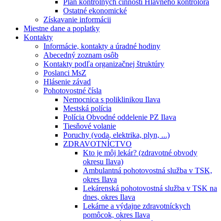
Plán kontrolných činností Hlavného kontrolóra
Ostatné ekonomické
Získavanie informácii
Miestne dane a poplatky
Kontakty
Informácie, kontakty a úradné hodiny
Abecedný zoznam osôb
Kontakty podľa organizačnej štruktúry
Poslanci MsZ
Hlásenie závad
Pohotovostné čísla
Nemocnica s poliklinikou Ilava
Mestská polícia
Polícia Obvodné oddelenie PZ Ilava
Tiesňové volanie
Poruchy (voda, elektrika, plyn, ...)
ZDRAVOTNÍCTVO
Kto je môj lekár? (zdravotné obvody
okresu Ilava)
Ambulantná pohotovostná služba v TSK,
okres Ilava
Lekárenská pohotovostná služba v TSK na
dnes, okres Ilava
Lekárne a výdajne zdravotníckych
pomôcok, okres Ilava