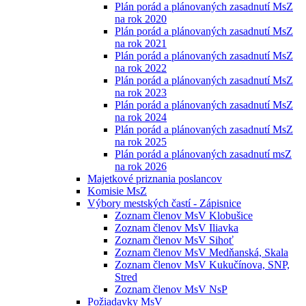
Plán porád a plánovaných zasadnutí MsZ
na rok 2020
Plán porád a plánovaných zasadnutí MsZ
na rok 2021
Plán porád a plánovaných zasadnutí MsZ
na rok 2022
Plán porád a plánovaných zasadnutí MsZ
na rok 2023
Plán porád a plánovaných zasadnutí MsZ
na rok 2024
Plán porád a plánovaných zasadnutí MsZ
na rok 2025
Plán porád a plánovaných zasadnutí msZ
na rok 2026
Majetkové priznania poslancov
Komisie MsZ
Výbory mestských častí - Zápisnice
Zoznam členov MsV Klobušice
Zoznam členov MsV Iliavka
Zoznam členov MsV Sihoť
Zoznam členov MsV Medňanská, Skala
Zoznam členov MsV Kukučínova, SNP,
Stred
Zoznam členov MsV NsP
Požiadavky MsV