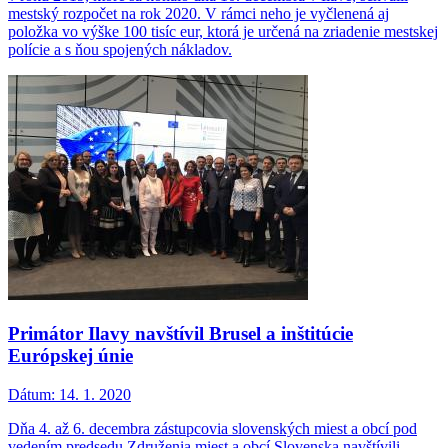
mestský rozpočet na rok 2020. V rámci neho je vyčlenená aj
položka vo výške 100 tisíc eur, ktorá je určená na zriadenie mestskej
polície a s ňou spojených nákladov.
Primátor Ilavy navštívil Brusel a inštitúcie
Európskej únie
Dátum:
14. 1. 2020
Dňa 4. až 6. decembra zástupcovia slovenských miest a obcí pod
vedením predsedu Združenia miest a obcí Slovenska navštívili