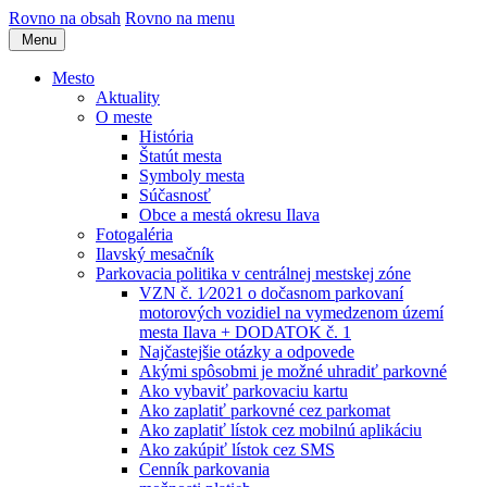
Rovno na obsah
Rovno na menu
Menu
Mesto
Aktuality
O meste
História
Štatút mesta
Symboly mesta
Súčasnosť
Obce a mestá okresu Ilava
Fotogaléria
Ilavský mesačník
Parkovacia politika v centrálnej mestskej zóne
VZN č. 1⁄2021 o dočasnom parkovaní
motorových vozidiel na vymedzenom území
mesta Ilava + DODATOK č. 1
Najčastejšie otázky a odpovede
Akými spôsobmi je možné uhradiť parkovné
Ako vybaviť parkovaciu kartu
Ako zaplatiť parkovné cez parkomat
Ako zaplatiť lístok cez mobilnú aplikáciu
Ako zakúpiť lístok cez SMS
Cenník parkovania