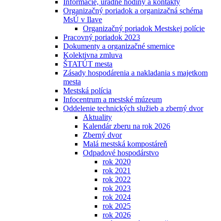
Informácie, úradné hodiny a kontakty
Organizačný poriadok a organizačná schéma
MsÚ v Ilave
Organizačný poriadok Mestskej polície
Pracovný poriadok 2023
Dokumenty a organizačné smernice
Kolektivna zmluva
ŠTATÚT mesta
Zásady hospodárenia a nakladania s majetkom
mesta
Mestská polícia
Infocentrum a mestské múzeum
Oddelenie technických služieb a zberný dvor
Aktuality
Kalendár zberu na rok 2026
Zberný dvor
Malá mestská kompostáreň
Odpadové hospodárstvo
rok 2020
rok 2021
rok 2022
rok 2023
rok 2024
rok 2025
rok 2026