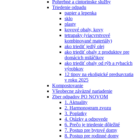
Pohrebné a cintorínske služby
Triedenie odpadu
papier a lepenka
sklo
plasty
kovové obaly, kovy
tetrapaky (viacvrstvové
kombinované materiály)
ako triediť jedlý olej
ako triediť obaly z produktov pre
domácich miláčikov
ako triediť obaly od rýb a rybacích
výrobkov
12 tipov na ekoligické predsavzatia
v roku 2025
Kompostovanie
Všeobecne záväzné nariadenie
Zber odpadov PO NOVOM
1. Aktuality
2. Harmonogram zvozu
3. Poplatky
4. Otázky a odpovede
6. Prečo je triedenie dôležité
7. Postup pre bytové domy
8. Postup pre rodinné domy