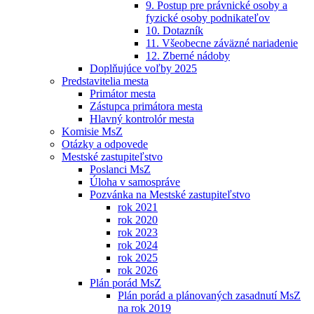
9. Postup pre právnické osoby a
fyzické osoby podnikateľov
10. Dotazník
11. Všeobecne záväzné nariadenie
12. Zberné nádoby
Doplňujúce voľby 2025
Predstavitelia mesta
Primátor mesta
Zástupca primátora mesta
Hlavný kontrolór mesta
Komisie MsZ
Otázky a odpovede
Mestské zastupiteľstvo
Poslanci MsZ
Úloha v samospráve
Pozvánka na Mestské zastupiteľstvo
rok 2021
rok 2020
rok 2023
rok 2024
rok 2025
rok 2026
Plán porád MsZ
Plán porád a plánovaných zasadnutí MsZ
na rok 2019