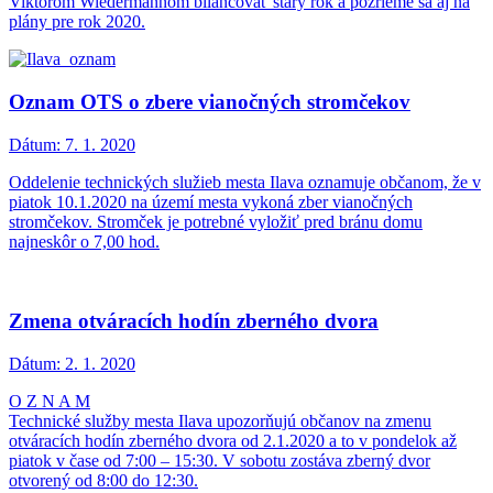
Viktorom Wiedermannom bilancovať starý rok a pozrieme sa aj na
plány pre rok 2020.
Oznam OTS o zbere vianočných stromčekov
Dátum:
7. 1. 2020
Oddelenie technických služieb mesta Ilava oznamuje občanom, že v
piatok 10.1.2020 na území mesta vykoná zber vianočných
stromčekov. Stromček je potrebné vyložiť pred bránu domu
najneskôr o 7,00 hod.
Zmena otváracích hodín zberného dvora
Dátum:
2. 1. 2020
O Z N A M
Technické služby mesta Ilava upozorňujú občanov na zmenu
otváracích hodín zberného dvora od 2.1.2020 a to v pondelok až
piatok v čase od 7:00 – 15:30. V sobotu zostáva zberný dvor
otvorený od 8:00 do 12:30.