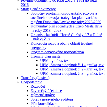
Povinné dokumenty do roku 2012 a TSM do roku
2016
Strategické dokumenty
Spoločný program hospodárskeho rozvoja a
sociálneho rozvoja strategicko-plánovacieho
regiónu Dubnicko-Ilavsko pre roky 2023-2030
Komunitný plán sociálnych služieb Mesta Ilava
na roky 2018 - 2023
Urbanistická štúdia Horné Chrásky č.7 a Dolné
Chrásky č. 8
Koncepcia rozvoja obcí v oblasti tepelnej
energetiky
Program odpadového hospodárstva
Územný plán mesta
UPM - grafika, text
UPM, Zmena a doplnok č. 1 - grafika, text
UPM, Zmena a doplnok č. 2 - grafika, text
UPM, Zmena a doplnok č. 3 - grafika, text
Transfery (dotácie)
Hospodárenie
Rozpočet
Záverečný účet obce
Výročné správy
Správa nezávislého auditora
Plán konsolidácie