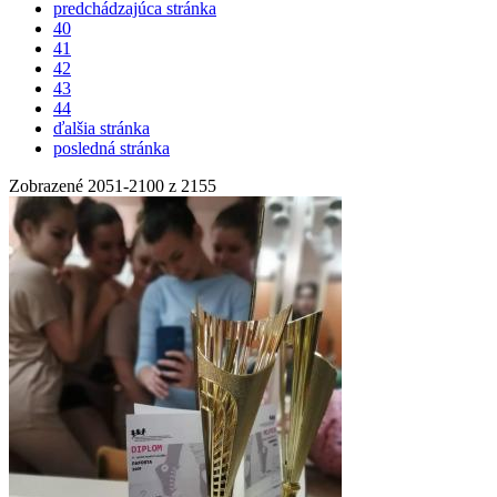
predchádzajúca stránka
40
41
42
43
44
ďalšia stránka
posledná stránka
Zobrazené
2051
-
2100
z 2155