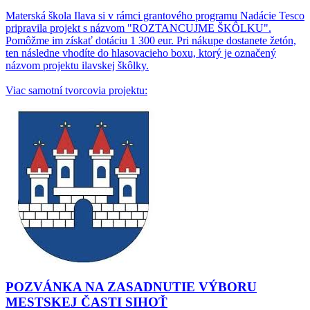
Materská škola Ilava si v rámci grantového programu Nadácie Tesco
pripravila projekt s názvom "ROZTANCUJME ŠKÔLKU".
Pomôžme im získať dotáciu 1 300 eur. Pri nákupe dostanete žetón,
ten následne vhodíte do hlasovacieho boxu, ktorý je označený
názvom projektu ilavskej škôlky.
Viac samotní tvorcovia projektu:
POZVÁNKA NA ZASADNUTIE VÝBORU
MESTSKEJ ČASTI SIHOŤ