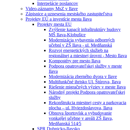
Interpelácie poslancov
Video-záznamy MsZ v Ilave
Zápisnice a uznesenia mestského zastupiteľstva
Projekty EÚ a investície mesta Ilava
Projekty mesta EU
Zvýšenie kapacít infraštruktúry budovy
MŠ Ilava-Klobušice
Modernizácia vybavenia odborných
učební v ZŠ Ilava - ul. Medňanská
Rozvoj energetických služieb na
regionálnej a miestnej úrovni - Mesto Ilava
Kompostéry pre mesto Ilava
Podpora opatrovateľskej služby v meste
Ilava
Modernizácia zberného dvora v Ilave
Multifunkčné ihrisko Ul. Štúrova, Ilava
Riešenie migračných výziev v meste Ilava
Národný projekt Podpora opatrovateľskej
služby
Rekonštrukcia miestnej cesty a parkovacia
plocha – ul. Hviezdoslavova, Ilava
Obnova športovísk a vybudovanie
vonkajšej učebne v areáli ZŠ Ilava,
Medňanská 514⁄5
SPR Dubnicko-Ilavsko