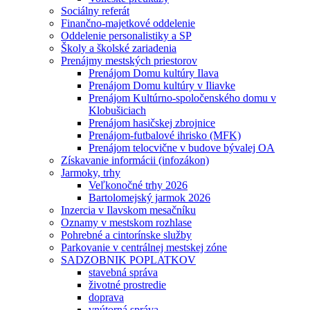
Sociálny referát
Finančno-majetkové oddelenie
Oddelenie personalistiky a SP
Školy a školské zariadenia
Prenájmy mestských priestorov
Prenájom Domu kultúry Ilava
Prenájom Domu kultúry v Iliavke
Prenájom Kultúrno-spoločenského domu v
Klobušiciach
Prenájom hasičskej zbrojnice
Prenájom-futbalové ihrisko (MFK)
Prenájom telocvične v budove bývalej OA
Získavanie informácii (infozákon)
Jarmoky, trhy
Veľkonočné trhy 2026
Bartolomejský jarmok 2026
Inzercia v Ilavskom mesačníku
Oznamy v mestskom rozhlase
Pohrebné a cintorínske služby
Parkovanie v centrálnej mestskej zóne
SADZOBNIK POPLATKOV
stavebná správa
životné prostredie
doprava
vnútorná správa