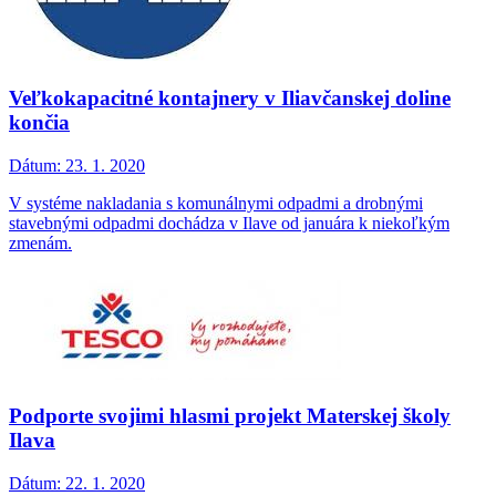
Veľkokapacitné kontajnery v Iliavčanskej doline
končia
Dátum:
23. 1. 2020
V systéme nakladania s komunálnymi odpadmi a drobnými
stavebnými odpadmi dochádza v Ilave od januára k niekoľkým
zmenám.
Podporte svojimi hlasmi projekt Materskej školy
Ilava
Dátum:
22. 1. 2020